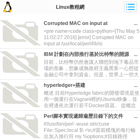
Linux教程網
Corrupted MAC on input at
/usr/local/perl/lib/site_perl/5.22.1/x86_64
<pre name=code class=python>[Thu May 5
11:02:27 2016] [error] Corrupted MAC on
input at /usr/local/perl/lib/si
IBM 計劃在內部推行基於比特幣的開源
項目 Hyperledger
目前，比特幣仍然會讓人聯想到地下毒品市
場的形象，想象成無政府主義黑客一心想從
金融公司中拿到資金。但是，世界上一些大
型的公司正在擁抱這種加密貨幣背後的技
hyperledger+搭建
術。去年，一批科技和金融巨頭，包括
概述 目前Hyperledge fabric的開發環境是使
IBM、英特爾、思科、倫敦證券交易所集
用一個運行在Vagrant裡的Ubuntu映像，並
團、摩根大
在裡邊依次運行若干Docker容器。 從概念
上說，就是在一個主機上啟動了一個虛擬
Perl腳本實現遞歸遍歷目錄下的文件
機，然後在其上依次啟動Docker容器。 Ho
#!/usr/bin/perl -wuse strict;use
File::Spec;local $\ =\n;#當前模塊的每行輸
出加入換行符 my %options;#目錄路徑