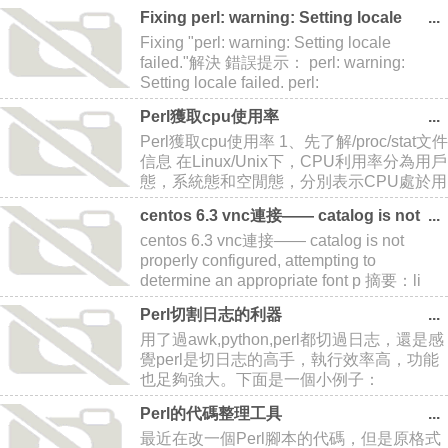
統操作中，要如何從CPAN上安裝Perl模塊
Fixing perl: warning: Setting locale
呢？隨小編一起來看看吧。 你可以從
failed.解決
Fixing "perl: warning: Setting locale
CPAN上找到人任何你想要的Perl
failed."解決 錯誤提示： perl: warning:
Setting locale failed. perl:
Perl獲取cpu使用率
Perl獲取cpu使用率 1、先了解/proc/stat文件
信息 在Linux/Unix下，CPU利用率分為用戶
態，系統態和空閒態，分別表示CPU處於用
戶態執行的時間，系統內核執行的時間，和
centos 6.3 vnc連接—— catalog is not
空閒系統進程執行的時
properly configured, attempting to
centos 6.3 vnc連接—— catalog is not
determine an appropriate font p
properly configured, attempting to
determine an appropriate font p 摘要：li
Perl切割日志的利器
用了過awk,python,perl都切過日志，還是感
覺perl是切日志的高手，執行效率高，功能
也足夠強大。下面是一個小例子：
open(FILE,/data/ebi/meta/log);open(CONF,/d
Perl的代碼整理工具
最近在改一個Perl腳本的代碼，但是原格式