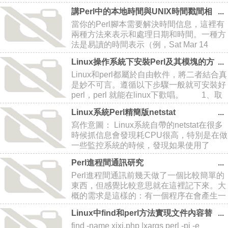
$options{single_case} = /h
講Perl中的本地時間與UNIX時間戳間相
互轉換的方法
當你的Perl腳本需要解決時間信息，這裡有
兩種方法來表示和處理日期和時間。一種方
法是易讀的時間表示（例，Sat Mar 14
10:14:05 EDT 2015），另外一種是使用
Linux操作系統下安裝Perl及其模塊的方
UNIX時間戳（也叫“新紀元時間”），這是從
法
Linux和perl都屬於自由軟件，將二者結合真
1970年1
是妙不可言。遵循以下步驟一般就可安裝好
perl，perl 就能在linux下歡唱。 1、取
得最新版本的 perl，當前版本為 5.6.0,即
Linux系統Perl精簡版netstat
stable.tar.gz。 2、解文件包： g
寫作意圖： Linux系統自帶的netstat在很多
時候抓信息會發現耗CPU很高，特別是在做
一些監控系統的時候，發現如果使用了
netstat，監控系統本身會造成系統負載比較
Perl進程間通訊研究
高，因此試著
Perl進程間通訊前幾天做了一個比較簡單的
東西，但感覺比較意思就在這裡記下來。大
概的需求是這樣的：有一個程序在會產生一
些警告信息並保存在/var/log/alert中的。如
Linux中find和perl方法實現文件內容替
果有新的警告信息時就要在服務器上發出警
換
find -name xixi.php |xargs perl -pi -e
告的聲音，但啟動是通過