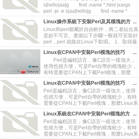
s|hello|aa|g find -name *.html |xargs
perl -pi -e s|aa|hello|g find -name *
Linux操作系統下安裝Perl及其模塊的方
法
Linux和perl都屬於自由軟件，將二者結合真
是妙不可言。遵循以下步驟一般就可安裝好
perl，perl 就能在Linux下歡唱。 1、取得最
新版本的 perl，當前版本為 5.6.0,即
Linux在CPAN中安裝Perl模塊的技巧
stable.tar.
Perl是編程語言，像C語言一樣強大，
使用也很方便，可是Perl自帶的模塊較少，
有時需要從CPAN上下載Perl模塊，那麼
Linux系統操作中，要如何從CPAN上安裝
Linux在CPAN中安裝Perl模塊的技巧
Perl模塊呢？隨小編一起來看看吧。
Perl是編程語言，像C語言一樣強大，使用
也很方便，可是Perl自帶的模塊較少，有時
需要從CPAN上下載Perl模塊，那麼Linux系
統操作中，要如何從CPAN上安裝Perl模塊
Linux系統在CPAN中安裝Perl模塊的方
呢？隨小編一起來看看吧。你可以從CPAN
法
Perl是編程語言，像C語言一樣強大，使用
上找到人任何你想要的Pe
也很方便，可是Perl自帶的模塊較少，有時
需要從CPAN上下載Perl模塊，那麼Linux系