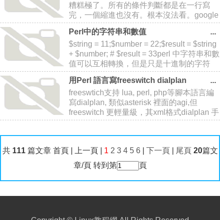
糟糕極了。所有的條件判斷都是在一行寫
完，一個縮進也沒有。根本沒法看。google
下找到一個叫做perltidy的代碼格式工具。用
Perl中的字符串和數值
完之後代碼煥然一新官方地址：
$string = 11;$number = 22;$result = $string
http://perltidy.sourceforg
+ $number; # $result = 33perl 中字符串和數
值可以互相轉換，但是只是十進制的字符
串。對於字串中有非十進制字符的，從左邊
用Perl 語言寫freeswitch dialplan
到第一個非十進制
freeswtich支持 lua, perl, php等腳本語言編
寫dialplan, 類似asterisk 裡面的agi,但
freeswitch 更輕量級，其xml格式dialplan 手
寫確實麻煩，mod_perl實現了用perl寫
dialpla
共
111
篇文章 首頁 | 上一頁 |
1
2
3
4
5
6
|
下一頁
|
尾頁
20
篇文
章/頁 转到第
頁