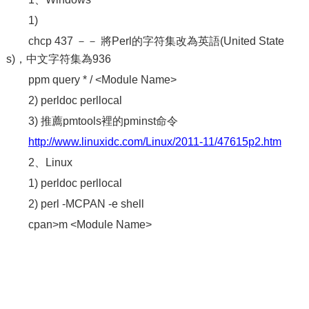
1)
chcp 437 －－ 將Perl的字符集改為英語(United State
s)，中文字符集為936
ppm query * / <Module Name>
2) perldoc perllocal
3) 推薦pmtools裡的pminst命令
http://www.linuxidc.com/Linux/2011-11/47615p2.htm
2、Linux
1) perldoc perllocal
2) perl -MCPAN -e shell
cpan>m <Module Name>