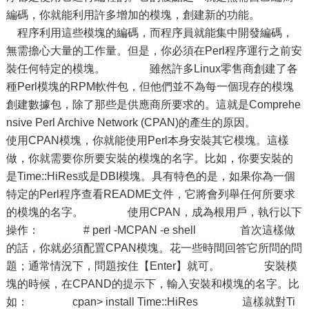
編碼，你就能利用許多增加的模塊，創建新的功能。
程序利用這些模塊的編碼，而程序員就能集中開發編碼，
無需擔心大量的工作量。但是，你必須在Perl程序運行之前安
裝任何特定的模塊。 雖然許多Linux零售商創建了各
種Perl模塊的RPM軟件包，但他們並不為每一個現存的模塊
創建數據包，除了那些是供應商所要求的。這就是Comprehe
nsive Perl Archive Network (CPAN)的產生的原因。
使用CPAN模塊，你就能使用Perl本身安裝其它模塊。這樣
做，你就需要你所要安裝的模塊的名字。比如，你要安裝的
是Time::HiRes或是DBI模塊。具有特色的是，如果你為一個
特定的Perl程序查看README文件，它將會列舉任何所要求
的模塊的名字。 使用CPAN，成為根用戶，執行以下
操作： # perl -MCPAN -e shell 首次這樣做
的話，你就必須配置CPAN模塊。花一些時間回答它所問的問
題；通常情況下，問題按住【Enter】就可。 安裝模
塊的時候，在CPAND的提示下，輸入安裝和模塊的名字。比
如： cpan> install Time::HiRes 這樣就對Ti