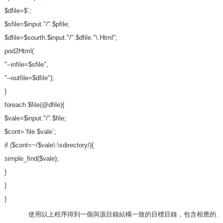
$dfile=$`;
$sfile=$input."/".$pfile;
$dfile=$sourth.$input."/".$dfile."\.Html";
pod2Html(
"--infile=$sfile",
"--outfile=$dfile");
}
foreach $file(@dfile){
$vale=$input."/".$file;
$cont=`file $vale`;
if ($cont=~/$vale\:\sdirectory/){
simple_find($vale);
}
}
}
使用以上程序得到一個與源目錄結構一致的目標目錄，包含相應的.