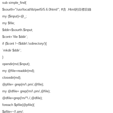
sub simple_find{
$sourth="/usr/local/lib/perl5/5.6.0html/"; #含 .Html的目標目錄
my ($input)=@_;
my $file;
$ddir=$sourth.$input;
$cont=`file $ddir`;
if ($cont !~/$ddir\:\sdirectory/){
`mkdir $ddir`;
}
opendir(md,$input);
my @file=readdir(md);
closedir(md);
@pfile= grep(m/\.pm/,@file);
my @dfile= grep(!m/\.pm/,@file);
@dfile=grep(!m/^\./,@dfile);
foreach $pfile(@pfile){
$pfile=~/\.pm/;