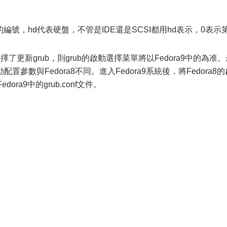
分區的編號，hd代表硬盤，不管是IDE還是SCSI都用hd表示，0表示
擇了更新grub，則grub的啟動選擇菜單將以Fedora9中的為准。
b啟動配置參數與Fedora8不同。進入Fedora9系統後，將Fedora8
dora9中的grub.conf文件。