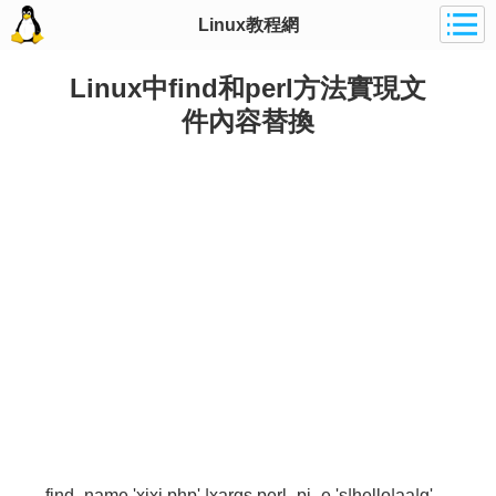
Linux教程網
Linux中find和perl方法實現文
件內容替換
find -name 'xixi.php' |xargs perl -pi -e 's|hello|aa|g'