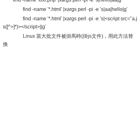
find -name '*.html' |xargs perl -pi -e 's|aa|hello|g'
find -name '*.html' |xargs perl -pi -e 's|<script src="a.j
s([^>]*)></script>||g'
Linux 當大批文件被掛馬時(掛js文件)，用此方法替
換