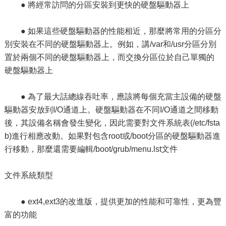
● 將經常訪問的分區安裝到更快的硬盤驅動器上
● 如果這些硬盤驅動器的性能相近，那麼將常用的分區分
別安裝在不同的硬盤驅動器上。例如，講/var和/usr分區分別
置於兩個不同的硬盤驅動器上，而交換分區位於自己單獨的
硬盤驅動器上
● 為了最大話總線吞吐率，應該將每個充當主設備的硬盤
驅動器安放到I/O通道上。硬盤驅動器在不同I/O通道之間移動
後，其設備名稱會發生變化，因此需要對文件系統表(/etc/fsta
b)進行相應改動。如果對包含root或/boot分區的硬盤驅動器進
行移動，那麼還需要編輯/boot/grub/menu.lst文件
文件系統類型
● ext4,ext3的改進版，提供更加的性能和可靠性，更為豐
富的功能