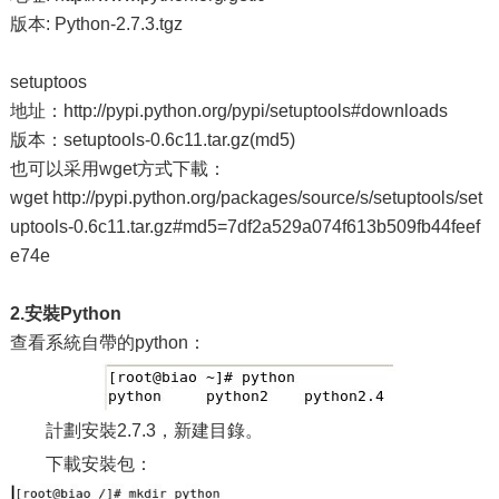
版本: Python-2.7.3.tgz
setuptoos
地址：http://pypi.python.org/pypi/setuptools#downloads
版本：setuptools-0.6c11.tar.gz(md5)
也可以采用wget方式下載：
wget http://pypi.python.org/packages/source/s/setuptools/set
uptools-0.6c11.tar.gz#md5=7df2a529a074f613b509fb44feef
e74e
2.安裝Python
查看系統自帶的python：
計劃安裝2.7.3，新建目錄。
下載安裝包：