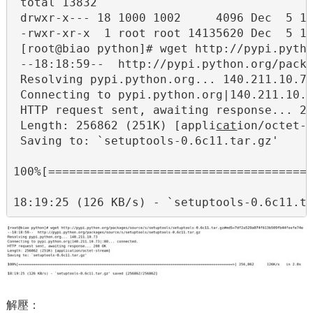
 total 13832

 drwxr-x--- 18 1000 1002     4096 Dec  5 18
 -rwxr-xr-x  1 root root 14135620 Dec  5 17
 [root@biao python]# wget http://pypi.pytho
 --18:18:59--  http://pypi.python.org/packa
 Resolving pypi.python.org... 140.211.10.73
 Connecting to pypi.python.org|140.211.10.7
 HTTP request sent, awaiting response... 20
 Length: 256862 (251K) [appli
cat
ion/octet-s
 Saving to: `setuptools-0.6c11.tar.gz'

100%[======================================
18:19:25 (126 KB/s) - `setuptools-0.6c11.t
解壓：