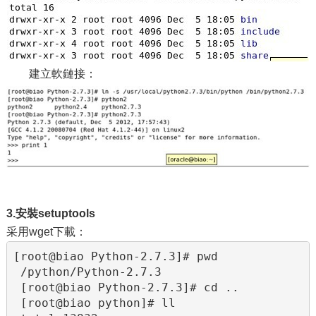
建立軟鏈接：
3.安裝setuptools
采用wget下載：
[root@biao Python-2.7.3]# pwd

 /python/Python-2.7.3

 [root@biao Python-2.7.3]# cd ..

 [root@biao python]# ll
