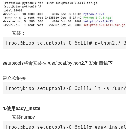
安裝：
[root@biao setuptools-0.6c11]# python2.7.3
setuptools將會安裝在 /usr/local/python2.7.3/bin目錄下。
建立軟鏈接：
[root@biao setuptools-0.6c11]# ln -s /usr/
4.使用easy_install
安裝numpy：
[root@biao setuptools-0.6c11]# easy_instal