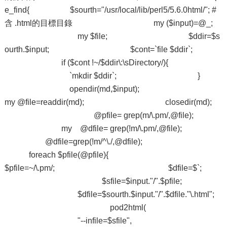
e_find{ $sourth="/usr/local/lib/perl5/5.6.0html/"; #
含 .html的目標目錄 my ($input)=@_;
my $file; $ddir=$s
ourth.$input; $cont=`file $ddir`;
if ($cont !~/$ddir\:\sDirectory/){
`mkdir $ddir`; }
opendir(md,$input);
my @file=readdir(md); closedir(md);
@pfile= grep(m/\.pm/,@file);
my @dfile= grep(!m/\.pm/,@file);
@dfile=grep(!m/^\./,@dfile);
foreach $pfile(@pfile){
$pfile=~/\.pm/; $dfile=$`;
$sfile=$input."/".$pfile;
$dfile=$sourth.$input."/".$dfile."\.html";
pod2html(
"--infile=$sfile",