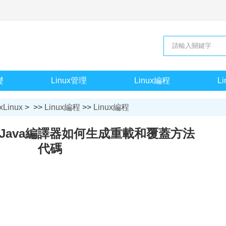
礎
Linux管理
Linux編程
L
xLinux
> >>
Linux編程
>>
Linux編程
va】Java編譯器如何生成重載和覆蓋方法
代碼