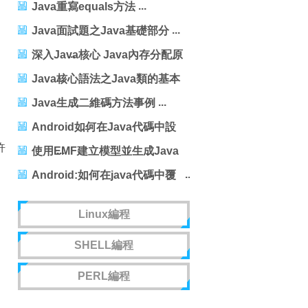
Java重寫equals方法
Java面試題之Java基礎部分
深入Java核心 Java內存分配原
理精講
Java核心語法之Java類的基本
構成
Java生成二維碼方法事例
Android如何在Java代碼中設
許
置margin
使用EMF建立模型並生成Java
代碼
Android:如何在java代碼中覆
蓋webview中的javascript事件
Linux編程
SHELL編程
PERL編程