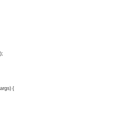
);
args) {