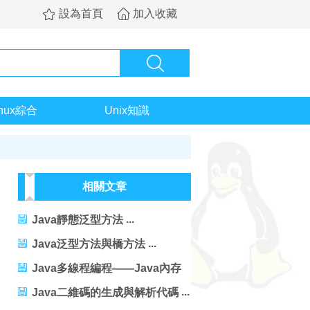
設為首頁
加入收藏
inux綜合
Unix知識
相關文章
Java靜態泛型方法
Java泛型方法與橋方法
Java多線程編程——Java內存
模型
Java二維碼的生成與解析代碼