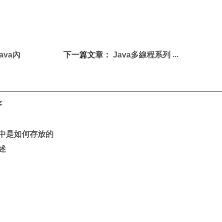
Java內
下一篇文章：
Java多線程系列
序
內存中是如何存放的
簡述