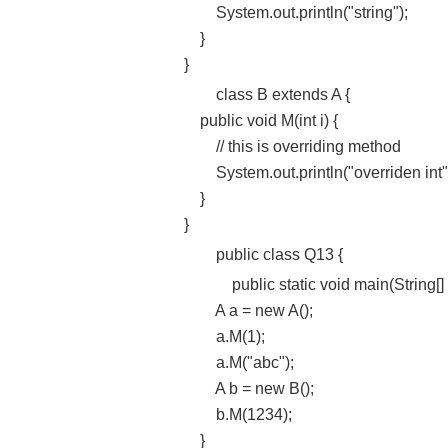
System.out.println("string");
}
}
class B extends A {
public void M(int i) {
// this is overriding method
System.out.println("overriden int"
}
}
public class Q13 {
public static void main(String[] 
A a = new A();
a.M(1);
a.M("abc");
A b = new B();
b.M(1234);
}