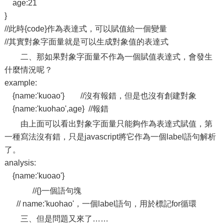
age:21
}
//此時{code}作為表達式，可以賦值給一個變量
//其實對象字面量就是可以生成對象值的表達式
二、那如果對象字面量不作為一個賦值表達式，會發生
什麼情況呢？
example:
{name:'kuoao'} //沒有報錯，但是也沒有創建對象
{name:'kuohao',age} //報錯
由上面可以看出對象字面量只能夠作為表達式賦值，第
一種寫法沒有錯，只是javascript將它作為一個label語句解析
了。
analysis:
{name:'kuoao'}
//{}一個語句塊
// name:'kuohao'，一個label語句，用於標記for循環
三、但是問題又來了……