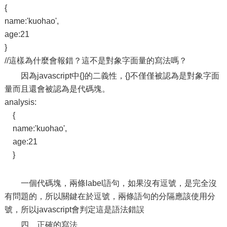
{
name:'kuohao',
age:21
}
//這樣為什麼會報錯？這不是對象字面量的寫法嗎？
因為javascript中{}的二義性，{}不僅僅被認為是對象字面
量而且還會被認為是代碼塊。
analysis:
{
name:'kuohao',
age:21
}
一個代碼塊，兩條label語句，如果沒有逗號，是完全沒
有問題的，所以關鍵在於逗號，兩條語句的分隔應該使用分
號，所以javascript會判定這是語法錯誤
四、正確的寫法