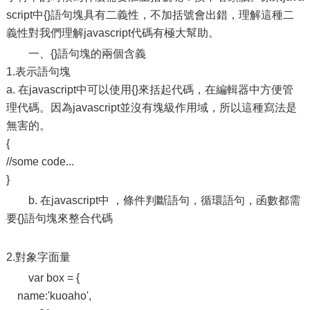
script中{}語句塊具有二義性，不加括號會出錯，理解這種二
義性對我們理解javascript代碼有極大幫助。
一、{}語句塊的兩個含義
1.表示語句塊
a. 在javascript中可以使用{}來括起代碼，在編輯器中方便管
理代碼。因為javascript並沒有塊級作用域，所以這種寫法是
無害的。
{
//some code...
}
b. 在javascript中 ，條件判斷語句，循環語句，函數都需
要{}語句塊來整合代碼
2.對象字面量
var box = {
name:'kuoaho',