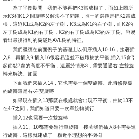
為了平衡期間，我們不能再把K3當成根了，而如上圖所
示K3和K1之間旋轉又解決不了問題，唯一的選擇是把K2當成
根，這迫K1成為K2的左子樹，K3成為K1的右子樹，而K2的
左子樹成為K1的右子樹，K2的右子樹成為K3的左子樹。容易
看出最後得到的樹滿足AVL樹的特征。
我們繼續在前面例子的基礎上以倒序插入10-16，接著插
入8，再插入9.插入16很容易這並不破壞樹的平衡,插入15會引
起節點7處的高度不平衡，這屬於情形3，需要通過右-左雙旋
轉來解決。如圖：
下面我們來插入14，它也需要一個雙旋轉。此時修復樹
的旋轉還是右-左雙旋轉
如果現在插入13那麼在根處就會出現不平衡，由於13不
在4-7之間，我們知道只要一次單旋轉就行.
插入12也需要一次雙旋轉
插入11、10都需要進行單旋轉，接著我們插入8不需要進
行旋轉，這樣就建成了一顆近乎理想的平衡樹