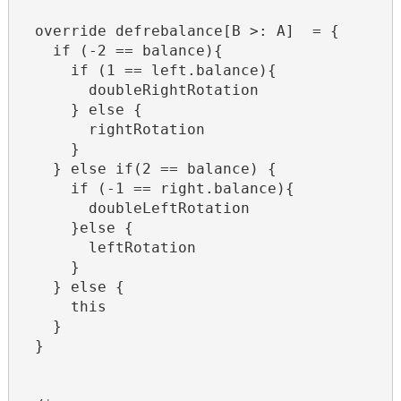
  override defrebalance[B >: A]  = {

    if (-2 == balance){

      if (1 == left.balance){

        doubleRightRotation

      } else {

        rightRotation

      }

    } else if(2 == balance) {

      if (-1 == right.balance){

        doubleLeftRotation

      }else {

        leftRotation

      }

    } else {

      this

    }

  }
