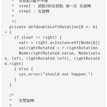
   *  在節點5處不平衡

   *  step1 : 節點5的右節點 做一次 右旋轉

   *  step2 : 左旋轉

   *

   */

  private defdoubleLeftRotation[B >: A] 
= {

    if (Leaf != right) {

      valr = right.asInstanceOf[Node[A]]

      valrightRotated = r.rightRotation

      Node(rightRotated.value, Node(valu
e, left, rightRotated.left), rightRotate
d.right)

    } else {

      sys.error("should not happen.")

    }

  }

  /*

  *   右雙旋轉

  *
