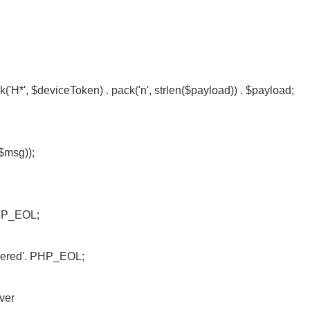
;
ck('H*', $deviceToken) . pack('n', strlen($payload)) . $payload;
($msg));
PHP_EOL;
vered'. PHP_EOL;
rver