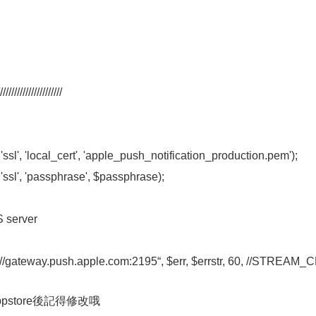
//////////////////////
ssl', 'local_cert', 'apple_push_notification_production.pem');
'ssl', 'passphrase', $passphrase);
S server
l://gateway.push.apple.com:2195“, $err, $errstr, 60, //STREAM_C
pstore後記得修改哦