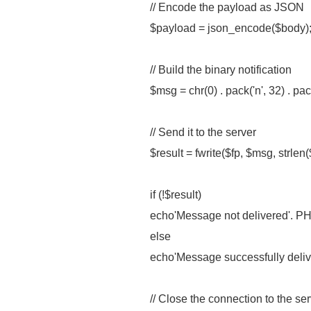
// Encode the payload as JSON
$payload = json_encode($body)
// Build the binary notification
$msg = chr(0) . pack('n', 32) . pa
// Send it to the server
$result = fwrite($fp, $msg, strlen
if (!$result)
echo'Message not delivered'. 
else
echo'Message successfully deli
// Close the connection to the se