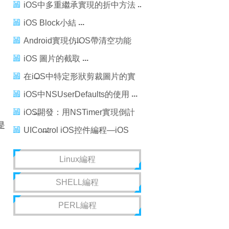
iOS中多重繼承實現的折中方法
iOS Block小結
Android實現仿IOS帶清空功能
的文本輸入框
iOS 圖片的截取
在iOS中特定形狀剪裁圖片的實
現
iOS中NSUserDefaults的使用
iOS開發：用NSTimer實現倒計
，是
時
UIControl iOS控件編程—iOS
開發
Linux編程
SHELL編程
PERL編程