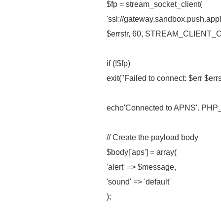
$fp = stream_socket_client(
'ssl://gateway.sandbox.push.appl
$errstr, 60, STREAM_CLIEN
if (!$fp)
exit("Failed to connect: $err $er
echo'Connected to APNS'. PHP
// Create the payload body
$body['aps'] = array(
'alert' => $message,
'sound' => 'default'
);