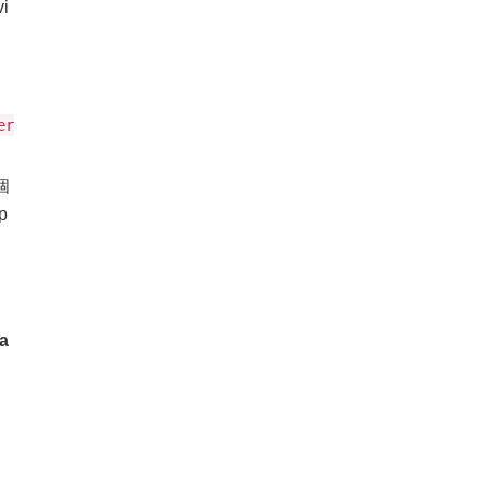
vi
er
個
p
a