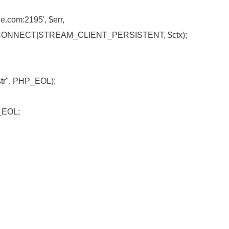
e.com:2195', $err,
T_CONNECT|STREAM_CLIENT_PERSISTENT, $ctx);
rstr". PHP_EOL);
_EOL;