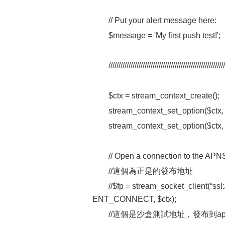
// Put your alert message here:
$message = 'My first push test!';
//////////////////////////////////////////////////////////
$ctx = stream_context_create();
stream_context_set_option($ctx, '
stream_context_set_option($ctx, 
// Open a connection to the APN
//這個為正是的發布地址
//$fp = stream_socket_client(“ss
ENT_CONNECT, $ctx);
//這個是沙盒測試地址，發布到ap