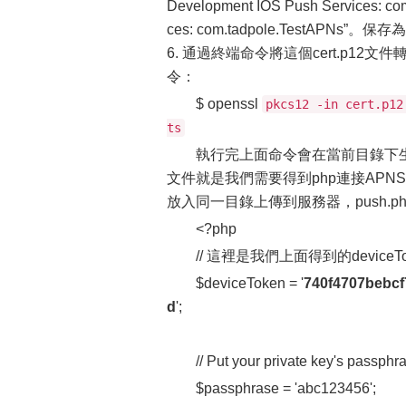
Development IOS Push Services: co
ces: com.tadpole.TestAPNs”。保存為
6. 通過終端命令將這個cert.p1
令：
$ openssl
pkcs12 -in cert.p12
ts
執行完上面命令會在當前目錄下生成一個名為a
文件就是我們需要得到php連接APNS 的文件，將a
放入同一目錄上傳到服務器，push.p
<?php
// 這裡是我們上面得到的devic
$deviceToken = '
740f4707bebcf
d
';
// Put your private key's passphr
$passphrase = 'abc123456';