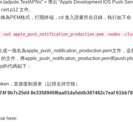
m.tadpole.TestAPNs” > 導出 “Apple Development IOS Push Ser
 cert.p12 文件。
2文件轉換為PEM格式，打開終端，cd 進入證書所在目錄，執行如下命
 -out apple_push_notification_production.pem -nodes -clc
pple_push_notification_production.pem文件，這
pple_push_notification_production.pem和push.ph
hp的代碼如下：
eToken，直接復制過來（記得去掉空格）
74f 9b7c25d4 8e3358945f6aa01da5ddb387462c7eaf 61bb78
ase here: