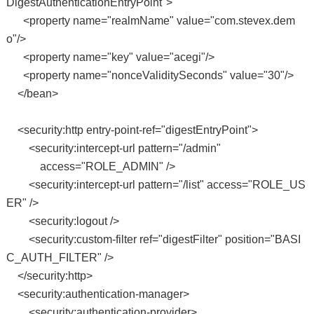
DigestAuthenticationEntryPoint">
<property name="realmName" value="com.stevex.dem
o"/>
<property name="key" value="acegi"/>
<property name="nonceValiditySeconds" value="30"/>
</bean>
<security:http entry-point-ref="digestEntryPoint">
<security:intercept-url pattern="/admin"
access="ROLE_ADMIN" />
<security:intercept-url pattern="/list" access="ROLE_US
ER" />
<security:logout />
<security:custom-filter ref="digestFilter" position="BASI
C_AUTH_FILTER" />
</security:http>
<security:authentication-manager>
<security:authentication-provider>