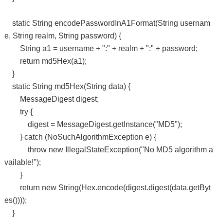
static String encodePasswordInA1Format(String usernam
e, String realm, String password) {
String a1 = username + ":" + realm + ":" + password;
return md5Hex(a1);
}
static String md5Hex(String data) {
MessageDigest digest;
try {
digest = MessageDigest.getInstance("MD5");
} catch (NoSuchAlgorithmException e) {
throw new IllegalStateException("No MD5 algorithm a
vailable!");
}
return new String(Hex.encode(digest.digest(data.getByt
es())));
}