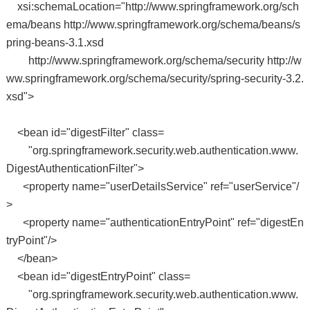
xsi:schemaLocation="http://www.springframework.org/sch
ema/beans http://www.springframework.org/schema/beans/s
pring-beans-3.1.xsd
http://www.springframework.org/schema/security http://w
ww.springframework.org/schema/security/spring-security-3.2.
xsd">
<bean id="digestFilter" class=
"org.springframework.security.web.authentication.www.
DigestAuthenticationFilter">
<property name="userDetailsService" ref="userService"/
>
<property name="authenticationEntryPoint" ref="digestEn
tryPoint"/>
</bean>
<bean id="digestEntryPoint" class=
"org.springframework.security.web.authentication.www.