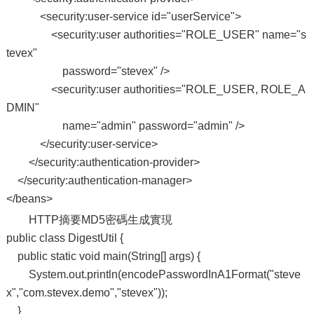
<security:user-service id="userService">
<security:user authorities="ROLE_USER" name="s
tevex"
password="stevex" />
<security:user authorities="ROLE_USER, ROLE_A
DMIN"
name="admin" password="admin" />
</security:user-service>
</security:authentication-provider>
</security:authentication-manager>
</beans>
HTTP摘要MD5密碼生成實現
public class DigestUtil {
public static void main(String[] args) {
System.out.println(encodePasswordInA1Format("steve
x","com.stevex.demo","stevex"));
}