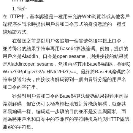
1. 簡介
在HTTP中，基本認證是一種用來允許Web浏覽器或其他客戶
端程序在請求時提供用戶名和口令形式的身份憑證的一種登
錄驗證方式。
在發送之前是以用戶名追加一個冒號然後串接上口令，
並將得出的結果字符串再用Base64算法編碼。例如，提供的
用戶名是Aladdin、口令是open sesame，則拼接後的結果就
是Aladdin:open sesame，然後再將其用Base64編碼，得到Q
WxhZGRpbjpvcGVuIHNlc2FtZQ==。最終將Base64編碼的字
符串發送出去，由接收者解碼得到一個由冒號分隔的用戶名
和口令的字符串。
雖然對用戶名和口令的Base64算法編碼結果很難用肉眼
識別解碼，但它仍可以極為輕松地被計算機所解碼，就像其
容易編碼一樣。編碼這一步驟的目的並不是安全與隱私，而
是為將用戶名和口令中的不兼容的字符轉換為均與HTTP協議
兼容的字符集。