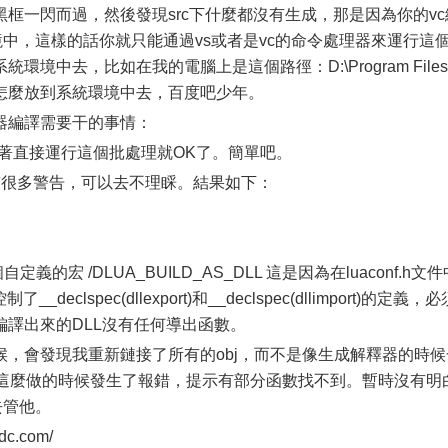
框一閃而過，然後發現src下什麼都沒有生成，那是因為你的vc
統環境中，這樣的話你就只能通過vs或者是vc的命令處理器來運行這
境中去，比如在我的電腦上是這個路徑：D:\Program Files
bin。別問我怎麼放到系統環境中去，百度吧少年。
器編譯需要干的事情：
錄，接著直接運行這個批處理就OK了。簡單吧。
有很多警告，可以去不理睬。結果如下：
的宏 /DLUA_BUILD_AS_DLL 這是因為在luaconf.h文件
declspec(dllexport)和__declspec(dllimport)的定義，必
譯出來的DLL沒有任何導出函數。
，會發現我重新鏈接了所有的obj，而不是像生成解釋器的時候
因為我這麼做的時候發生了報錯，提示有部分函數找不到。暫時沒有明
去管他。
idc.com/