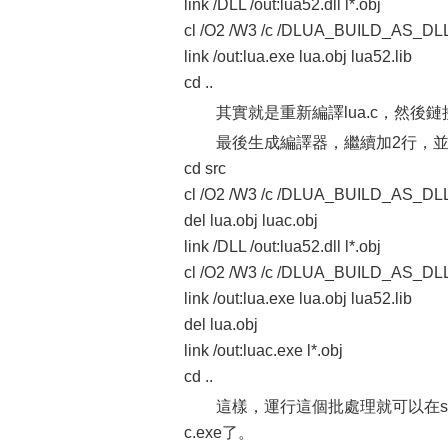
link /DLL /out:lua52.dll l*.obj
cl /O2 /W3 /c /DLUA_BUILD_AS_DLL
link /out:lua.exe lua.obj lua52.lib
cd ..
其實就是重新編譯lua.c，然後鏈接生
最後生成編譯器，繼續加2行，並添
cd src
cl /O2 /W3 /c /DLUA_BUILD_AS_DLL 
del lua.obj luac.obj
link /DLL /out:lua52.dll l*.obj
cl /O2 /W3 /c /DLUA_BUILD_AS_DLL 
link /out:lua.exe lua.obj lua52.lib
del lua.obj
link /out:luac.exe l*.obj
cd ..
這樣，運行這個批處理就可以在src目錄
c.exe了。