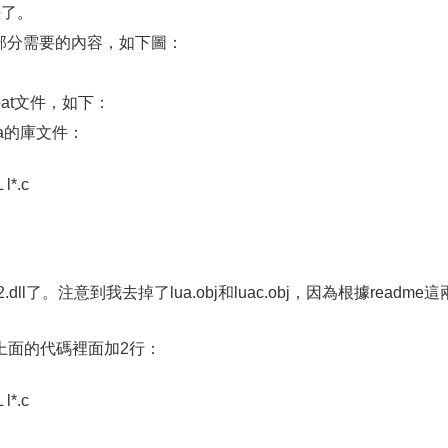
罷了。
個部分需要的內容，如下圖：
at文件，如下：
ua的庫文件：
l*.c
dll了。注意到我去掉了lua.obj和luac.obj，因為根據readme這
上面的代碼裡面加2行：
l*.c