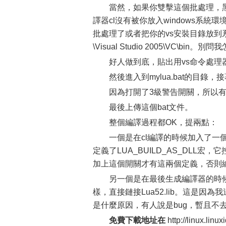
當然，如果你雙擊這個批處理，黑
譯器cl沒有被你放入windows系
批處理了或者把你的vs安裝目錄放到系統環
\Visual Studio 2005\VC\
好人做到底，貼出用vs命令處理
然後進入到mylua.bat的目
因為打開了3級警告開關，所以
最後上傳這個bat文件。
整個編譯過程都OK，提兩點：
一個是在cl編譯的時候加入了一個自定義
定義了LUA_BUILD_AS_DLL宏，它控制了__
加上這個開關才有這兩個定義，否則編
另一個是在最後生成編譯器的時候
樣，直接鏈接Lua52.lib。這是
是什麼原因，有人說是bug，暫且不
免費下載地址在
http://linux.linux