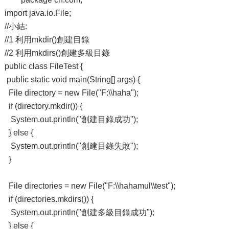
import java.io.File;
//小結:
//1 利用mkdir()創建目錄
//2 利用mkdirs()創建多級目錄
public class FileTest {
public static void main(String[] args) {
File directory = new File("F:\\haha");
if (directory.mkdir()) {
System.out.println("創建目錄成功");
} else {
System.out.println("創建目錄失敗");
}
File directories = new File("F:\\hahamul\\test");
if (directories.mkdirs()) {
System.out.println("創建多級目錄成功");
} else {