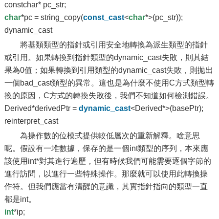
constchar* pc_str;
char
*pc = string_copy(
const_cast
<
char
*>(pc_str));
dynamic_cast
將基類類型的指針或引用安全地轉換為派生類型的指針
或引用。如果轉換到指針類型的dynamic_cast失敗，則其結
果為0值；如果轉換到引用類型的dynamic_cast失敗，則拋出
一個bad_cast類型的異常。這也是為什麼不使用C方式類型轉
換的原因，C方式的轉換失敗後，我們不知道如何檢測錯誤。
Derived*derivedPtr =
dynamic_cast
<Derived*>(basePtr);
reinterpret_cast
為操作數的位模式提供較低層次的重新解釋。啥意思
呢。假設有一堆數據，保存的是一個int類型的序列，本來應
該使用int*對其進行遍歷，但有時候我們可能需要逐個字節的
進行訪問，以進行一些特殊操作。那麼就可以使用此轉換操
作符。但我們應當有清醒的意識，其實指針指向的類型一直
都是int。
int
*ip;