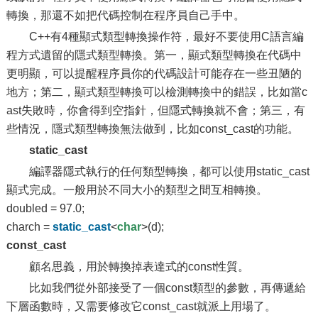
轉換，那還不如把代碼控制在程序員自己手中。
C++有4種顯式類型轉換操作符，最好不要使用C語言編
程方式遺留的隱式類型轉換。第一，顯式類型轉換在代碼中
更明顯，可以提醒程序員你的代碼設計可能存在一些丑陋的
地方；第二，顯式類型轉換可以檢測轉換中的錯誤，比如當c
ast失敗時，你會得到空指針，但隱式轉換就不會；第三，有
些情況，隱式類型轉換無法做到，比如const_cast的功能。
static_cast
編譯器隱式執行的任何類型轉換，都可以使用static_cast
顯式完成。一般用於不同大小的類型之間互相轉換。
doubled = 97.0;
charch =
static_cast
<
char
>(d);
const_cast
顧名思義，用於轉換掉表達式的const性質。
比如我們從外部接受了一個const類型的參數，再傳遞給
下層函數時，又需要修改它const_cast就派上用場了。