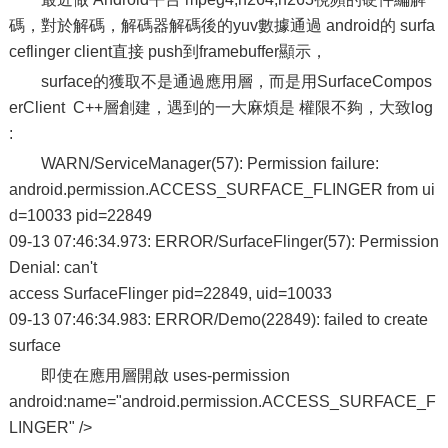
碼，對於解碼，解碼器解碼後的yuv數據通過 android的 surfa
ceflinger client直接 push到framebuffer顯示，
surface的獲取不是通過應用層，而是用SurfaceCompos
erClient C++層創建，遇到的一大麻煩是 權限不夠，大致log
:
WARN/ServiceManager(57): Permission failure:
android.permission.ACCESS_SURFACE_FLINGER from ui
d=10033 pid=22849
09-13 07:46:34.973: ERROR/SurfaceFlinger(57): Permission
Denial: can't
access SurfaceFlinger pid=22849, uid=10033
09-13 07:46:34.983: ERROR/Demo(22849): failed to create
surface
即使在應用層開啟 uses-permission
android:name="android.permission.ACCESS_SURFACE_F
LINGER" />