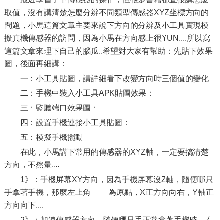
取值，沒有講清楚怎麼分辨不同類型傳感器XYZ坐標方向的
問題，小馬這篇文章主要來說下方向的分辨及小工具實現模
擬真機傳感器的訪問，因為小馬在方向感上很YUN....所以寫
這篇文章來理下自己的腦瓜..希望對大家有幫助：先貼下效果
圖，後面再細講：
一：小工具貼圖，請詳細看下改變方向時三個值的變化
二：手機中裝入小工具APK貼圖效果：
三：監聽端口效果圖：
四：設置手機連接小工具貼圖：
五：模擬手機擺動
在此，小馬講下常用的傳感器的XYZ軸，一定要搞清楚
方向，不然暈....
1》：手機屏幕XY方向，因為手機屏幕沒Z軸，隨便哪只
手拿著手機，那麼左上角 為原點，X正方向向右，Y軸正
方向向下....
2》：加速傳感器方向，隨便哪只手正常拿著手機時，右