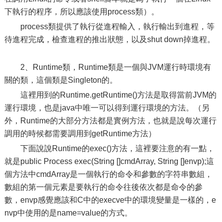
下執行的程序，所以應該使用process類）。
process類提供了執行從進程輸入，執行輸出到進程，等
待進程完成，檢查進程的推出狀態，以及shut down掉進程。
2、Runtime類，Runtime類是一個與JVM運行時環境有
關的類，這個類是Singleton的。
這裡用到的Runtime.getRuntime()方法是取得當前JVM的
運行環境，也是java中唯一可以得到運行環境的方法。（另
外，Runtime的大部分方法都是實例方法，也就是說每次運行
調用的時候都需要調用到getRuntime方法）
下面說說Runtime的exec()方法，這裡要注意的有一點，
就是public Process exec(String []cmdArray, String []envp);這
個方法中cmdArray是一個執行的命令和參數的字符串數組，
數組的第一個元素是要執行的命令往後依次都是命令的參
數，envp感覺應該和C中的execve中的環境變量是一樣的，e
nvp中使用的是name=value的方式。