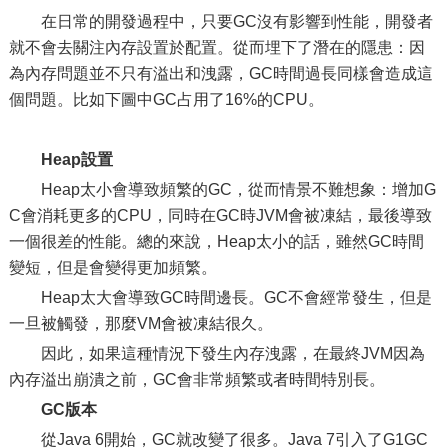
在日常的開發過程中，只要GC沒有影響到性能，開發者
就不會去關注內存設置於配置。從而埋下了潛在的隱患：因
為內存問題並不只有溢出和洩露，GC時間過長同樣會造成這
個問題。比如下圖中GC占用了16%的CPU。
Heap設置
Heap太小會導致頻繁的GC，從而情景不難想象：增加G
C會消耗更多的CPU，同時在GC時JVM會被凍結，最後導致
一個很差的性能。總的來說，Heap太小的話，雖然GC時間
變短，但是會變得更加頻繁。
Heap太大會導致GC時間邊長。GC不會經常發生，但是
一旦被觸發，那麼VM會被凍結很久。
因此，如果這種情況下發生內存洩露，在最終JVM因為
內存溢出崩潰之前，GC會非常頻繁或者時間特別長。
GC版本
從Java 6開始，GC就改變了很多。Java 7引入了G1GC