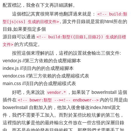
配置標記，我會在下文再詳細講解。
這個標記其實很簡單將他翻譯過來就是：
<!-- build:類
, 源文件目錄就是當前html所在的
型[js|css] 生成的目標文件>
目錄,如果要指定多個
源目錄可以通過
<!-- build:類型({目錄1,目錄2}) 生成的目標
的方式指定。
文件>
按照這個來理解的話，這裡的設置就會輸出三個文件:
vendor.js //第三方依賴的合成壓縮腳本
index.js //項目內的的合成壓縮腳本
vendor.css //第三方依賴的合成壓縮樣式表
main.css //項目內的合成壓縮樣式表
好吧，先來說說
，如果裝了 bowerInstall 這個
vendor.*
插件在
內的引用是由
<!-- bower:類型 --><!-- endbower-->
bowerInstall 自動加入的，他加入後會修改index.html源文
件，我們不需要手工加入。而對於某些比較坑爹的第三包，
這裡指的坑爹是他的最終輸出文件放在一些古怪的深層目錄
中，而不是在他的發布目錄的根下，那麼我們才需要手工加