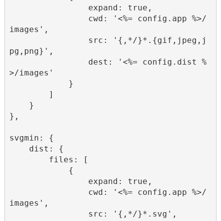
                expand: true,

                cwd: '<%= config.app %>/
images',

                src: '{,*/}*.{gif,jpeg,j
pg,png}',

                dest: '<%= config.dist %
>/images'

            }

        ]

    }

},

svgmin: {

    dist: {

        files: [

            {

                expand: true,

                cwd: '<%= config.app %>/
images',

                src: '{,*/}*.svg',
