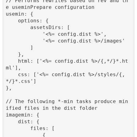
// Performs rewrites based on rev and th
e useminPrepare configuration

usemin: {

    options: {

        assetsDirs: [

            '<%= config.dist %>',

            '<%= config.dist %>/images'

        ]

    },

    html: ['<%= config.dist %>/{,*/}*.ht
ml'],

    css: ['<%= config.dist %>/styles/{,
*/}*.css']

},

// The following *-min tasks produce min
ified files in the dist folder

imagemin: {

    dist: {

        files: [

            {
