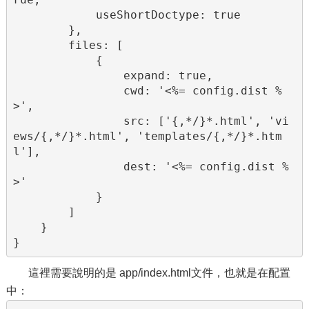
            useShortDoctype: true

        },

        files: [

            {

                expand: true,

                cwd: '<%= config.dist %
>',

                src: ['{,*/}*.html', 'vi
ews/{,*/}*.html', 'templates/{,*/}*.htm
l'],

                dest: '<%= config.dist %
>'

            }

        ]

    }

}
這裡需要說明的是 app/index.html文件，也就是在配置
中：