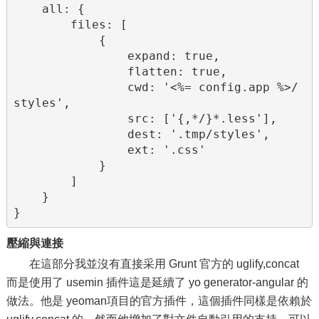
    all: {

        files: [

            {

                expand: true,

                flatten: true,

                cwd: '<%= config.app %>/
styles',

                src: ['{,*/}*.less'],

                dest: '.tmp/styles',

                ext: '.css'

            }

        ]

    }

}
壓縮與連接
在這部分我並沒有直接采用 Grunt 官方的 uglify,concat
而是使用了 usemin 插件這是延續了 yo generator-angular 的
做法。他是 yeoman項目的官方插件，這個插件同樣是依賴於