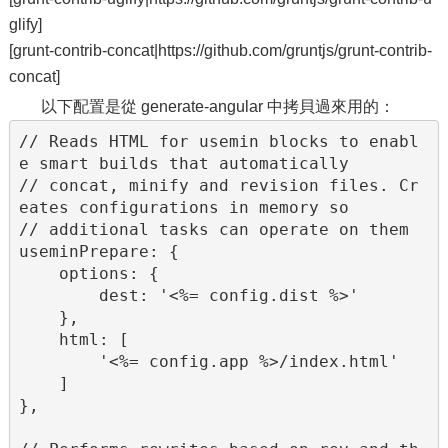
glify]
[grunt-contrib-concat|https://github.com/gruntjs/grunt-contrib-
concat]
以下配置是從 generate-angular 中拷貝過來用的：
// Reads HTML for usemin blocks to enabl
e smart builds that automatically

// concat, minify and revision files. Cr
eates configurations in memory so

// additional tasks can operate on them

useminPrepare: {

    options: {

        dest: '<%= config.dist %>'

    },

    html: [

        '<%= config.app %>/index.html'

    ]

},
