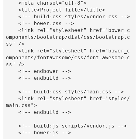
    <meta charset="utf-8">

    <title>Project Title</title>

    <!-- build:css styles/vendor.css -->

    <!-- bower:css -->

    <link rel="stylesheet" href="bower_c
omponents/bootstrap/dist/css/bootstrap.c
ss" />

    <link rel="stylesheet" href="bower_c
omponents/fontawesome/css/font-awesome.c
ss" />

    <!-- endbower -->

    <!-- endbuild -->

    <!-- build:css styles/main.css -->

    <link rel="stylesheet" href="styles/
main.css">

    <!-- endbuild -->

    <!-- build:js scripts/vendor.js -->

    <!-- bower:js -->
