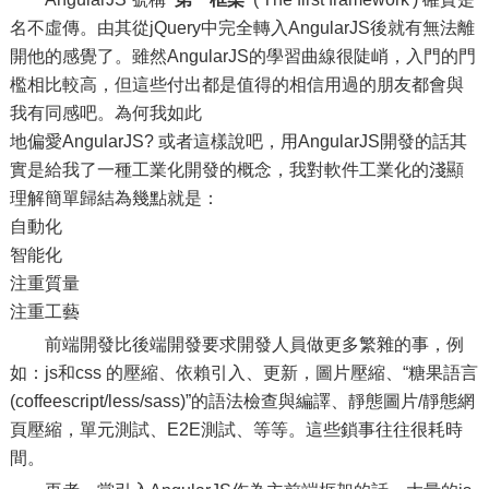
名不虛傳。由其從jQuery中完全轉入AngularJS後就有無法離
開他的感覺了。雖然AngularJS的學習曲線很陡峭，入門的門
檻相比較高，但這些付出都是值得的相信用過的朋友都會與
我有同感吧。為何我如此
地偏愛AngularJS? 或者這樣說吧，用AngularJS開發的話其
實是給我了一種工業化開發的概念，我對軟件工業化的淺顯
理解簡單歸結為幾點就是：
自動化
智能化
注重質量
注重工藝
前端開發比後端開發要求開發人員做更多繁雜的事，例
如：js和css 的壓縮、依賴引入、更新，圖片壓縮、“糖果語言
(coffeescript/less/sass)”的語法檢查與編譯、靜態圖片/靜態網
頁壓縮，單元測試、E2E測試、等等。這些鎖事往往很耗時
間。