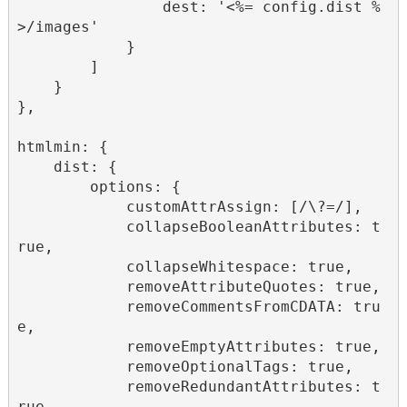
                dest: '<%= config.dist %
>/images'

            }

        ]

    }

},

htmlmin: {

    dist: {

        options: {

            customAttrAssign: [/\?=/],

            collapseBooleanAttributes: t
rue,

            collapseWhitespace: true,

            removeAttributeQuotes: true,

            removeCommentsFromCDATA: tru
e,

            removeEmptyAttributes: true,

            removeOptionalTags: true,

            removeRedundantAttributes: t
rue,
