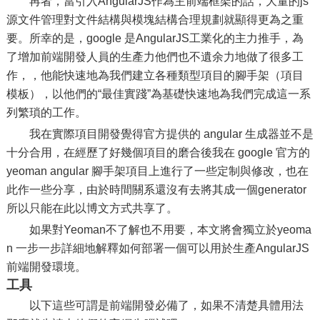
再者，當引入AngularJS作為主前端框架的話，大量的js
源文件管理對文件結構與模塊結構合理規劃就顯得更為之重
要。所幸的是，google 是AngularJS工業化的主力推手，為
了增加前端開發人員的生產力他們也不遺余力地做了很多工
作，，他能快速地為我們建立各種類型項目的腳手架（項目
模板），以他們的“最佳實踐”為基礎快速地為我們完成這一系
列繁瑣的工作。
我在實際項目開發覺得官方提供的 angular 生成器並不是
十分合用，在經歷了好幾個項目的磨合後我在 google 官方的
yeoman angular 腳手架項目上進行了一些定制與修改，也在
此作一些分享，由於時間關系還沒有去將其成一個generator
所以只能在此以博文方式共享了。
如果對Yeoman不了解也不用要，本文將會獨立於yeoma
n 一步一步詳細地解釋如何部署一個可以用於生產AngularJS
前端開發環境。
工具
以下這些可謂是前端開發必備了，如果不清楚具體用法