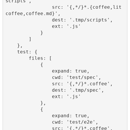
scripts',

                src: '{,*/}*.{coffee,lit
coffee,coffee.md}',

                dest: '.tmp/scripts',

                ext: '.js'

            }

        ]

    },

    test: {

        files: [

            {

                expand: true,

                cwd: 'test/spec',

                src: '{,*/}*.coffee',

                dest: '.tmp/spec',

                ext: '.js'

            },

            {

                expand: true,

                cwd: 'test/e2e',

                src: '{,*/}*.coffee',
