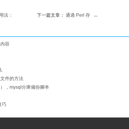
經典用法：
下一篇文章：
通過 Perl 存
取 mSQL 和 MySQL 的內容
 的內容
L
X日志文件的方法
），mysql分庫備份腳本
技巧