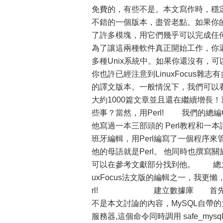
免費的，有些不是。本文寫作時，穩定的版本
不錯的一個版本，盡管老點。如果你的機子還沒有
了許多模塊，用它們幾乎可以完成任
為了讓這兩種軟件真正開始工作，你還
多種Unix系統中。如果你還沒有，可
你也許已經注意到LinuxFocus
的譯文版本。一般情況下，我們可以看
大約1000篇文章並且還在繼續增長！
些事？當然，用Perl! 我們的總編Gu
他寫過一本三部頭的 Perl教程和一
班牙編輯，用Perl編寫了一個程序來
他的母語就是Perl。 他同時也撰寫
可以在參考文獻部分找到他。 總之，如
uxFocus法文版的編輯之一，我更懶，於
rl! 建立數據庫 首先你應當
不是本文討論的內容，MySQL自帶的大
服務器,這個命令同時調用 safe_my