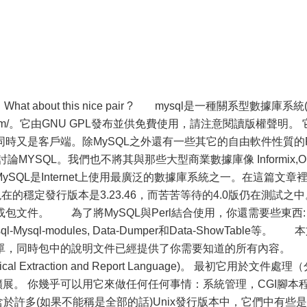
at about this nice pair ? mysql是一種關系型數據庫系統
ysql.com/。它由GNU GPL發布並供免費使用，請注意閱讀版權聲明。 
時又是客戶端。除MySQL之外還有一些其它的自由軟件性質的
MYSQL。我們也不將其與那些大型商業數據庫像 Informix,O
信MySQL是Internet上使用最廣泛的數據庫系統之一。在這篇文章
。現在的穩定發行版本是3.23.46，而苦苦等待的4.0版仍在測試之
文件。 為了將MySQL與Perl結合使用，你還需要些東西: 
-Mysql-modules, Data-Dumper和Data-ShowTable等。 
簡單，同時包中的說明文件已經提供了你需要知道的所有內容
l Extraction and Report Language)。 最初它用於文件處理
擴展。 你幾乎可以用它來做任何任何事情：系統管理，CGI腳本
於許多(如果不能稱是全部的話)Unix發行版本中，它們中有些是