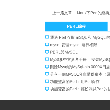
上一篇文章：
Linux下Perl的
讀入單個記錄
PERL編程
通過 Perl 存取 mSQL 和 MySQL
mysql 管理:mysql 運行權限
PERL與MySQL
MySQL中文參考手冊--- 安裝MySQ
刪除Mysql的MySql-bin.0000
分享一個MySQL分庫備份腳本（原
功能豐富的Perl：用Perl保存
功能豐富的Perl：輕松調試Perl的