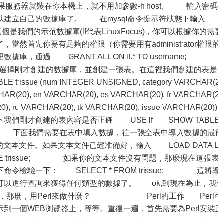
如果服務器就裝在你本機上，就不用加參數-h host。 輸入密碼
以建立自己的數據庫了。 在mysql命令提示符狀態下輸
這個是我們的示范數據庫(lf代表LinuxFocus)，你可以根據你的需
然首先你要有足夠的權限（你需要用有administrator權限
庫，通過 GRANT ALL ON lf.* TO username
擇剛才創建的數據庫，並創建一張表。在這裡我們創建的表是tr
issue (num INTEGER UNSIGNED, category VARCHAR(
RCHAR(20), en VARCHAR(20), es VARCHAR(20), fr VARCHAR(
0), ru VARCHAR(20), tk VARCHAR(20), issue VARCHAR(20))
才創建的表內容是否正確 USE lf SHOW TABL
ue; 下面我們需要在表中填入數據，往一張空表中導入數據的最
文本文件。如果文本文件已經准備好，輸入 LOAD DATA L
 INTO TABLE trissue; 如果你的文本文件沒有問題，那麼現在這張
令檢驗一下： SELECT * FROM trissue; 這將
可以進行查詢來獲得任何類型的數據了。 ok,到現在為止，我
事情，那麼，用Perl來做什麼？ Perl的工作 Perl
到一個WEB浏覽器上，等等。重復一遍，首先需要為Perl安裝