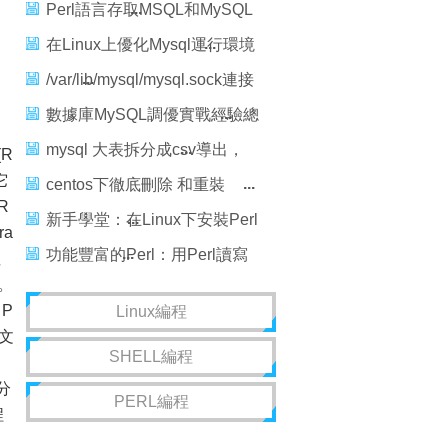
mysql是源碼裝的
Perl語言存取MSQL和MySQL
數據庫內容
在Linux上優化Mysql運行環境
讓你對Mysql更多了解
/var/lib/mysql/mysql.sock連接
失敗
數據庫MySQL調優實戰經驗總
結，mysql調優實戰經驗
mysql 大表拆分成csv導出，
(R
它
mysql拆分csv導出
centos下徹底刪除 和重裝
R
MYSQL，centos重裝mysql
新手學堂：在Linux下安裝Perl
ra
及Perl模塊
功能豐富的Perl：用Perl讀寫
裡
中。
Excel文件
P
Linux編程
本文
SHELL編程
。
（分
PERL編程
程