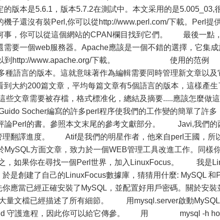
是5.6.1，版本5.7.2在測試中。本文采用的是5.005_03,
裝Perl,你可以從http://www.perl.com/下載。Perl提
何事，你可以從這個網站的CPAN欄目找到它們。 最後一點
需要一個web服務器。Apache應該是一個不錯的選擇，它集成
以到http://www.apache.org/下載。 使用的范
雜志有多種語言的版本。這就意味著作為編輯需要同時管理新文章以及
到大約200篇文章，平均每篇文章有5個語言的版本，這樣產生
這些文章需要被存檔，格式標准化，總結及摘要.....應該怎麼做這
ido Socher編寫的許多perl程序使我們的工作變的簡單了許多
本評論Perl的書。參照本文末尾的參考文獻部分。 Javi,我們的
管理翻譯進度。 Atif是我們的明星作者，他來自perl王國，所
關於MySQL方面文章，致力於一個WEB管理工具改進工作。同樣
果你在尋找一個Perl世界，加入LinuxFocus。 我是Li
是創建了自己的LinuxFocus數據庫，猜猜用什麼: MySQL 和P
已經正確安裝了MySQL，並配置好用戶密碼。關於安裝
量文檔已經描述了所有細節。 用mysql.server啟動MySQL
sqld 守護進程，因此你可以給它傳參。 用 mysql -h hos