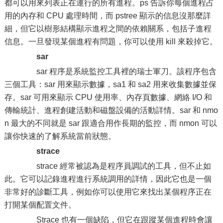
都可以用來列表正在運行的所有進程。ps 告訴你每個進程占
用的內存和 CPU 處理時間，而 pstree 顯示的信息沒那麼詳
細，但它以樹形結構顯示進程之間的依賴關系，包括子進程
信息。一旦發現某個進程有問題，你可以使用 kill 來殺掉它。
sar
sar 程序是系統監控工具裡的瑞士軍刀。該程序包含
三個工具：sar 用來顯示數據，sa1 和 sa2 用來收集數據並保
存。sar 可用來顯示 CPU 使用率、內存頁數據、網絡 I/O 和
傳輸統計、進程創建活動和磁盤設備的活動詳情。sar 和 nmo
n 最大的不同就是 sar 跟適合用作長期的監控，而 nmon 可以
讓你快速的了解系統當前狀態。
strace
strace 經常被認為是程序員調試的工具，但不止如
此。它可以記錄進程進行系統調用的詳情，因此它也是一個
非常好的診斷工具，例如你可以使用它來找出某個程序正在
打開某個配置文件。
Strace 也有一個缺陷，但它在跟蹤某個進程時會讓