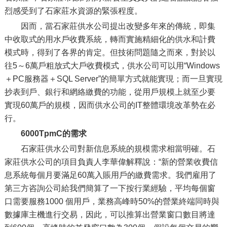
烈感受到了石家莊水資源的緊張程度。
因而，當石家莊供水公司提出改變多年來的傳統，即集
中收取式的用水戶收費系統，轉而實施精細化的供水和計費
模式時，得到了各界的肯定。但技術問題隨之而來，對於以
往5～6萬戶粗放式大戶收費模式，供水公司可以用“Windows
＋PC服務器＋SQL Server”的簡單方式就能實現；而一旦實現
抄表到戶、銀行和網絡繳費的功能，從用戶規模上就至少要
實現60萬戶的規模，因而供水公司的IT整體環境改革勢在必
行。
6000TpmC的需求
石家莊供水公司對新信息系統的規模需求相當明確。石
家莊供水公司的項目負責人李華偉解釋說：“新的營業收費信
息系統每個月要滿足60萬入賬用戶的繳費需求。我們雇用了
第三方咨詢公司給我們簡算了一下按行業經驗，平均每個窗
口需要服務1000 個用戶，業務高峰時50%的營業終端同時與
數據庫主機進行交易，因此，可以推算出營業窗口數目將達