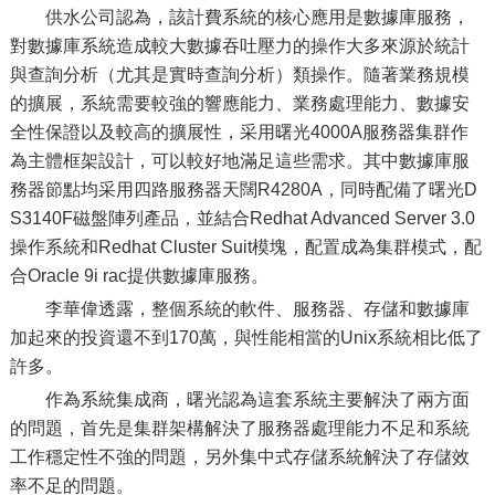
供水公司認為，該計費系統的核心應用是數據庫服務，
對數據庫系統造成較大數據吞吐壓力的操作大多來源於統計
與查詢分析（尤其是實時查詢分析）類操作。隨著業務規模
的擴展，系統需要較強的響應能力、業務處理能力、數據安
全性保證以及較高的擴展性，采用曙光4000A服務器集群作
為主體框架設計，可以較好地滿足這些需求。其中數據庫服
務器節點均采用四路服務器天闊R4280A，同時配備了曙光D
S3140F磁盤陣列產品，並結合Redhat Advanced Server 3.0
操作系統和Redhat Cluster Suit模塊，配置成為集群模式，配
合Oracle 9i rac提供數據庫服務。
李華偉透露，整個系統的軟件、服務器、存儲和數據庫
加起來的投資還不到170萬，與性能相當的Unix系統相比低了
許多。
作為系統集成商，曙光認為這套系統主要解決了兩方面
的問題，首先是集群架構解決了服務器處理能力不足和系統
工作穩定性不強的問題，另外集中式存儲系統解決了存儲效
率不足的問題。