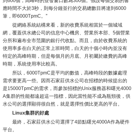
到600個，高峰時的並發窗口數為300個。假設每個交易的響
應時間不大於3秒，則每分鐘並行的交易總數目將達到6000
筆，即6000TpmC。”
從網絡系統結構來看，新的收費系統相當於一個城域
網，覆蓋供水總公司的信息中心機房、營業所本部、5個營業
分所和遍布全市范圍的銀行代收點。而且，由於收費系統的
使用率多在白天的正常上班時間，白天的十個小時內並沒有
特定的高峰時期，但是每個月的月底、月初屬於繳費的高峰
時期，系統使用率比較高。
所以，6000TpmC是平均的數值，高峰時段的數據處理
需求要更高一些。因而石家莊供水公司在招標的時候提出的
是15000TpmC的需求，而參加招標的Unix服務器和曙光4000
A集群的性能都遠超這一指標，因此當性能不成為瓶頸後，供
水公司的選擇顯得很自然，就是選擇性價比更高的平台。
Linux集群的好處
最終，石家莊供水公司選擇了4節點曙光4000A作為硬件
平台。