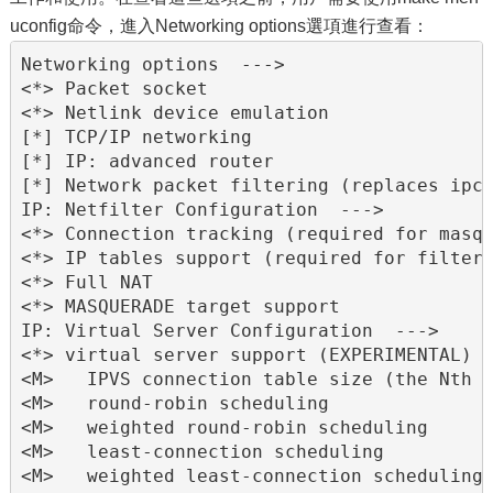
uconfig命令，進入Networking options選項進行查看：
Networking options  --->

<*> Packet socket

<*> Netlink device emulation

[*] TCP/IP networking

[*] IP: advanced router

[*] Network packet filtering (replaces ipch
IP: Netfilter Configuration  --->

<*> Connection tracking (required for masq/
<*> IP tables support (required for filteri
<*> Full NAT

<*> MASQUERADE target support

IP: Virtual Server Configuration  --->

<*> virtual server support (EXPERIMENTAL)

<M>   IPVS connection table size (the Nth p
<M>   round-robin scheduling

<M>   weighted round-robin scheduling

<M>   least-connection scheduling

<M>   weighted least-connection scheduling
