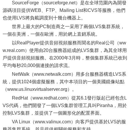
SourceForge（sourceforge.net）是在全球范圍內為開發
源碼項目提供WEB、FTP、Mailing List和CVS等服務，他們
也使用LVS將負載調度到十幾台機器上。
世界上最大的PC制造商之一采用了兩個LVS集群系統，
一個在美洲，一個在歐洲，用於網上直銷系統。
以RealPlayer提供音頻視頻服務而聞名的Real公司（ww
w.real.com）使用由20台服務器組成的LVS集群，為其全球用
戶提供音頻視頻服務。在2000年3月時，整個集群系統已收到
平均每秒20,000個連接的請求流。
NetWalk（www.netwalk.com）用多台服務器構造LVS系
統，提供1024個虛擬服務，其中本項目的一個美國鏡像站點
（www.us.linuxvirtualserver.org）。
RedHat（www.redhat.com）從其6.1發行版起已經包含L
VS代碼，他們開發了一個LVS集群管理工具叫Piranha，用於
控制LVS集群，並提供了一個圖形化的配置界面。
VA Linux（www.valinux.com）向客戶提供基於LVS的服
務器集群系統，並且提供相關的服務和支持。