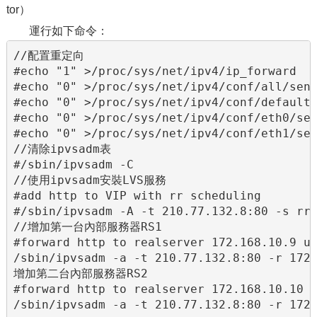
tor）
運行如下命令：
//配置重定向

#echo "1" >/proc/sys/net/ipv4/ip_forward

#echo "0" >/proc/sys/net/ipv4/conf/all/send
#echo "0" >/proc/sys/net/ipv4/conf/default/
#echo "0" >/proc/sys/net/ipv4/conf/eth0/sen
#echo "0" >/proc/sys/net/ipv4/conf/eth1/sen
//清除ipvsadm表

#/sbin/ipvsadm -C

//使用ipvsadm安裝LVS服務

#add http to VIP with rr scheduling

#/sbin/ipvsadm -A -t 210.77.132.8:80 -s rr

//增加第一台內部服務器RS1

#forward http to realserver 172.168.10.9 us
/sbin/ipvsadm -a -t 210.77.132.8:80 -r 172.
增加第二台內部服務器RS2

#forward http to realserver 172.168.10.10 u
/sbin/ipvsadm -a -t 210.77.132.8:80 -r 172