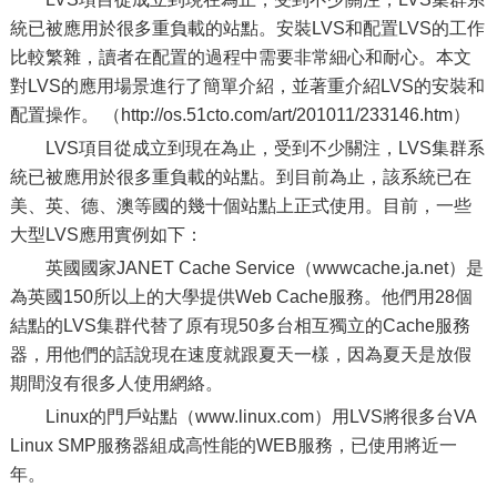
統已被應用於很多重負載的站點。安裝LVS和配置LVS的工作
比較繁雜，讀者在配置的過程中需要非常細心和耐心。本文
對LVS的應用場景進行了簡單介紹，並著重介紹LVS的安裝和
配置操作。 （http://os.51cto.com/art/201011/233146.htm）
LVS項目從成立到現在為止，受到不少關注，LVS集群系
統已被應用於很多重負載的站點。到目前為止，該系統已在
美、英、德、澳等國的幾十個站點上正式使用。目前，一些
大型LVS應用實例如下：
英國國家JANET Cache Service（wwwcache.ja.net）是
為英國150所以上的大學提供Web Cache服務。他們用28個
結點的LVS集群代替了原有現50多台相互獨立的Cache服務
器，用他們的話說現在速度就跟夏天一樣，因為夏天是放假
期間沒有很多人使用網絡。
Linux的門戶站點（www.linux.com）用LVS將很多台VA
Linux SMP服務器組成高性能的WEB服務，已使用將近一
年。