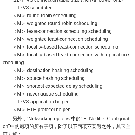
--- IPVS scheduler
＜M＞ round-robin scheduling
＜M＞ weighted round-robin scheduling
＜M＞ least-connection scheduling scheduling
＜M＞ weighted least-connection scheduling
＜M＞ locality-based least-connection scheduling
＜M＞ locality-based least-connection with replication s
cheduling
＜M＞ destination hashing scheduling
＜M＞ source hashing scheduling
＜M＞ shortest expected delay scheduling
＜M＞ never queue scheduling
--- IPVS application helper
＜M＞ FTP protocol helper
另外，“Networking options”中的“IP: Netfilter Configurati
on"中的選項的所有子項，除了以下兩項不要選之外，其它全
可以選：