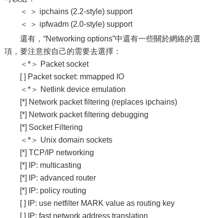
＜ ＞ ipchains (2.2-style) support
＜ ＞ ipfwadm (2.0-style) support
還有，“Networking options”中還有一些關於網絡的選
項，要注意按自己的需要去選擇：
＜*＞ Packet socket
[ ] Packet socket: mmapped IO
＜*＞ Netlink device emulation
[*] Network packet filtering (replaces ipchains)
[*] Network packet filtering debugging
[*] Socket Filtering
＜*＞ Unix domain sockets
[*] TCP/IP networking
[*] IP: multicasting
[*] IP: advanced router
[*] IP: policy routing
[ ] IP: use netfilter MARK value as routing key
[ ] IP: fast network address translation