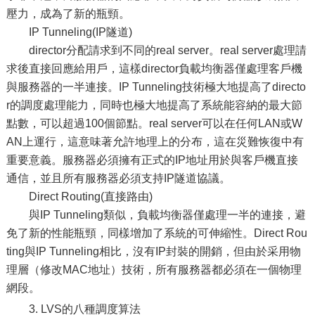
壓力，成為了新的瓶頸。
IP Tunneling(IP隧道)
director分配請求到不同的real server。real server處理請
求後直接回應給用戶，這樣director負載均衡器僅處理客戶機
與服務器的一半連接。IP Tunneling技術極大地提高了directo
r的調度處理能力，同時也極大地提高了系統能容納的最大節
點數，可以超過100個節點。real server可以在任何LAN或W
AN上運行，這意味著允許地理上的分布，這在災難恢復中有
重要意義。服務器必須擁有正式的IP地址用於與客戶機直接
通信，並且所有服務器必須支持IP隧道協議。
Direct Routing(直接路由)
與IP Tunneling類似，負載均衡器僅處理一半的連接，避
免了新的性能瓶頸，同樣增加了系統的可伸縮性。Direct Rou
ting與IP Tunneling相比，沒有IP封裝的開銷，但由於采用物
理層（修改MAC地址）技術，所有服務器都必須在一個物理
網段。
3. LVS的八種調度算法