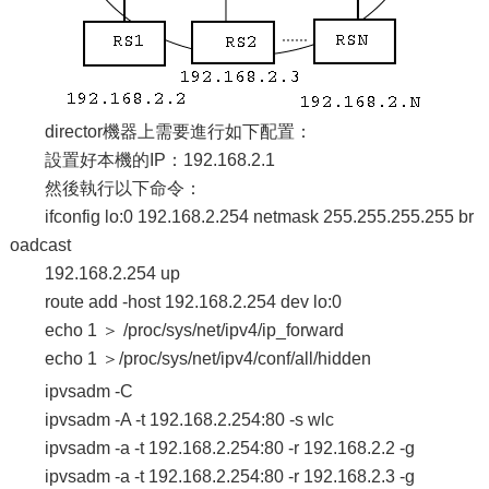
director機器上需要進行如下配置：
設置好本機的IP：192.168.2.1
然後執行以下命令：
ifconfig lo:0 192.168.2.254 netmask 255.255.255.255 br
oadcast
192.168.2.254 up
route add -host 192.168.2.254 dev lo:0
echo 1 ＞ /proc/sys/net/ipv4/ip_forward
echo 1 ＞/proc/sys/net/ipv4/conf/all/hidden
ipvsadm -C
ipvsadm -A -t 192.168.2.254:80 -s wlc
ipvsadm -a -t 192.168.2.254:80 -r 192.168.2.2 -g
ipvsadm -a -t 192.168.2.254:80 -r 192.168.2.3 -g