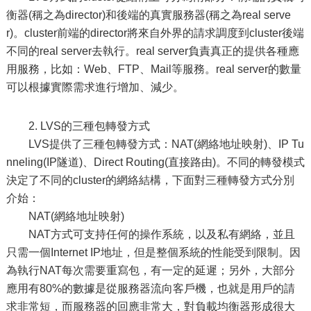
衡器(稱之為director)和後端的真實服務器(稱之為real serve
r)。cluster前端的director將來自外界的請求調度到cluster後端
不同的real server去執行。real server負責真正的提供各種應
用服務，比如：Web、FTP、Mail等服務。real server的數量
可以根據實際需求進行增加、減少。
2. LVS的三種包轉發方式
LVS提供了三種包轉發方式：NAT(網絡地址映射)、IP Tu
nneling(IP隧道)、Direct Routing(直接路由)。不同的轉發模式
決定了不同的cluster的網絡結構，下面對三種轉發方式分別
介始：
NAT(網絡地址映射)
NAT方式可支持任何的操作系統，以及私有網絡，並且
只需一個Internet IP地址，但是整個系統的性能受到限制。因
為執行NAT每次需要重寫包，有一定的延遲；另外，大部分
應用有80%的數據是從服務器流向客戶機，也就是用戶的請
求非常短，而服務器的回應非常大，對負載均衡器形成很大