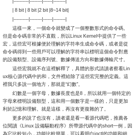
|----------|--------|------|--------|
| 8 bit | 8 bit |2 bit |8~14 bit|
|----------|--------|------|--------|
這樣一來，一個命令就變成了一個整數形式的命令碼。
但是命令碼非常的不直觀，所以Linux Kernel中提供了一些
宏，這些宏可根據便於理解的字符串生成命令碼，或者是從
命令碼得到一些用戶可以理解的字符串以標明這個命令對應
的設備類型、設備序列號、數據傳送方向和數據傳輸尺寸。
這些宏我就不在這裡解釋了，具體的形式請讀者察看Lin
ux核心源代碼中的和，文件裡給除了這些宏完整的定義。這
裡我只多說一個地方，那就是“幻數”。
幻數是一個字母，數據長度也是8，所以就用一個特定的
字母來標明設備類型，這和用一個數字是一樣的，只是更加
利於記憶和理解。就是這樣，再沒有更復雜的了。
更多的說了也沒有，讀者還是看一看源代碼吧，推薦各
位閱讀《Linux 設備驅動程序》所帶源代碼中的short一例，因
為它比較短小，功能比較簡單，可以看明白ioctl的功能和細