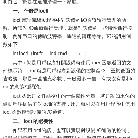
明白它，於是在這裡清理一下頭腦。
一、 什麼是ioctl。
ioctl是設備驅動程序中對設備的I/O通道進行管理的函
數。所謂對I/O通道進行管理，就是對設備的一些特性進行控
制，例如串口的傳輸波特率、馬達的轉速等等。它的調用個
數如下：
int ioctl（int fd， ind cmd， …）；
其中fd就是用戶程序打開設備時使用open函數返回的文
件標示符，cmd就是用戶程序對設備的控制命令，至於後面的
省略號，那是一些補充參數，一般最多一個，有或沒有是和c
md的意義相關的。
ioctl函數是文件結構中的一個屬性分量，就是說如果你的
驅動程序提供了對ioctl的支持，用戶就可以在用戶程序中使用
ioctl函數控制設備的I/O通道。
二、 ioctl的必要性
如果不用ioctl的話，也可以實現對設備I/O通道的控制，