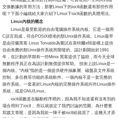
交換數據的常用方法，那麼Linux下的ioctl函數還有那些作用
呢？下面小編就給大家介紹下Linux下ioctl函數的具體用法。
Linux內核的概念
Linux是最受歡迎的自由電腦操作系統內核。它是一個用
C語言寫成，符合POSIX標准的類Unix操作系統。Linux最早
是由芬蘭黑客 Linus Torvalds為嘗試在英特爾x86架構上提供
自由免費的類Unix操作系統而開發的。該計劃開始於1991
年，在計劃的早期有一些Minix 黑客提供了協助，而今天全球
無數程序員正在為該計劃無償提供幫助。 技術上說Linux是一
個內核。“內核”指的是一個提供硬件抽象層、磁盤及文件系統
控制、多任務等功能的系統軟件。一個內核不是一套完整的
操作系統。一套基於Linux內核的完整操作系統叫作Linux操作
系統，或是GNU/Linux。
ioctl函數是在驅動程序裡的，因為我不知道還有沒有別的
場合用到了ioctl， 所以就規定了我們討論的范圍。為什麼要
寫篇文章呢，是因為我前一陣子被ioctl給搞混了，這幾天才弄