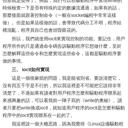
但那就是蠻擰了。例如，我們可以在驅動程序中實現write的
時候檢查一下是否有特殊約定的數據流通過，如果有的話，
那麼後面就跟著控制命令（一般在socket編程中常常這樣
做）。但是如果這樣做的話，會導致代碼分工不明，程序結
構混亂，程序員自己也會頭昏眼花的。
所以，我們就使用ioctl來實現控制的功能。要記住，用戶
程序所作的只是通過命令碼告訴驅動程序它想做什麼，至於
怎麼解釋這些命令和怎麼實現這些命令，這都是驅動程序要
做的事情。
三、 ioctl如何實現
這是一個很麻煩的問題，我是能省則省。要說清楚它，
沒有四五千字是不行的，所以我這裡是不可能把它說得非常
清楚了，不過如果有讀者對用戶程序怎麼和驅動程序聯系起
來感興趣的話，可以看我前一陣子寫的《write的奧秘》。讀
者只要把write換成ioctl，就知道用戶程序的ioctl是怎麼和驅動
程序中的ioctl實現聯系在一起的了。
我這裡說一個大概思路，因為我覺得《Linux設備驅動程