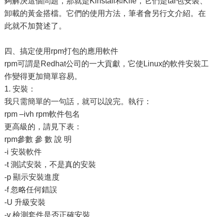
夠解決這個問題，那就是Kinstall和Kife，它們是tar包安裝、
卸載的黃金搭檔。它們的使用方法，筆者會另行文介紹。在
此就不加贅述了。
四、搞定使用rpm打包的應用軟件
rpm可謂是Redhat公司的一大貢獻，它使Linux的軟件安裝工
作變得更加簡單容易。
1. 安裝：
我只需簡單的一句話，就可以說完。執行：
rpm –ivh rpm軟件包名
更高級的，請見下表：
rpm參數 參 數 說 明
-i 安裝軟件
-t 測試安裝，不是真的安裝
-p 顯示安裝進度
-f 忽略任何錯誤
-U 升級安裝
-v 檢測套件是否正確安裝