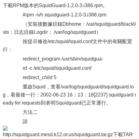
下載RPM版本的SquidGuard-1.2.0-3.i386.rpm。
#rpm -ivh squidguard-1.2.0-3.i386.rpm
（安裝後數據目錄Dbhome：/var/squidguard/blackli
sts；日志目錄Logdir： /var/log/squidguard）
按提示修改/etc/squid/squid.conf文件中的有關配置
行：
redirect_program /usr/sbin/squidgua-
rd -c /etc/squid/squidguard.conf
redirect_child 5
重啟Squid，查看/var/log/squidguard/squidguard.lo
g，看最後一行：2002-06-23 16：13：18[2237] squidguard r
eady for requests則表明Squidguard已正常運行。
方法二
請
http://squidguard.mesd.k12.or.us/squidguard.tar.gz下載TAR