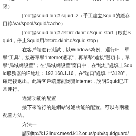
限）
[root@squid bin]# squid -z（手工建立Squid的緩存
目錄/var/spool/squid/cache）
[root@squid bin]# /etc/rc.d/init.d/squid start（啟動S
quid，停止Squid用/etc/rc.d/init.d/squid stop）
在客戶端進行測試，以Windows為例。運行IE，單
擊“工具”，接著單擊“Internet選項”，再單擊“連接”選項卡，單
擊“局域網設置”；在“局域網設置”窗口中，在“地址”處填上Squ
id服務器的IP地址：192.168.1.16，在“端口”處填上“3128”，
確定後退出。此時客戶端應能浏覽Internet，說明Squid已正
常運行。
過濾功能的配置
接下來進行的是網站過濾功能的配置。可以有兩種
配置方法。
方法一
請到ftp://k12linux.mesd.k12.or.us/pub/squidguard/