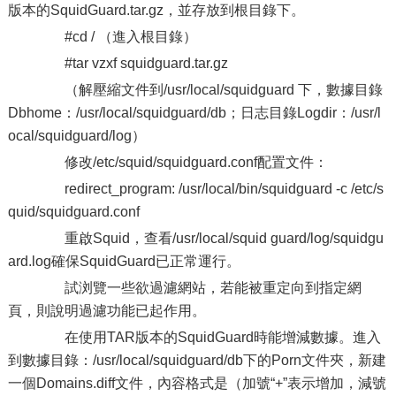
版本的SquidGuard.tar.gz，並存放到根目錄下。
#cd / （進入根目錄）
#tar vzxf squidguard.tar.gz
（解壓縮文件到/usr/local/squidguard 下，數據目錄
Dbhome：/usr/local/squidguard/db；日志目錄Logdir：/usr/l
ocal/squidguard/log）
修改/etc/squid/squidguard.conf配置文件：
redirect_program: /usr/local/bin/squidguard -c /etc/s
quid/squidguard.conf
重啟Squid，查看/usr/local/squid guard/log/squidgu
ard.log確保SquidGuard已正常運行。
試浏覽一些欲過濾網站，若能被重定向到指定網
頁，則說明過濾功能已起作用。
在使用TAR版本的SquidGuard時能增減數據。進入
到數據目錄：/usr/local/squidguard/db下的Porn文件夾，新建
一個Domains.diff文件，內容格式是（加號“+”表示增加，減號