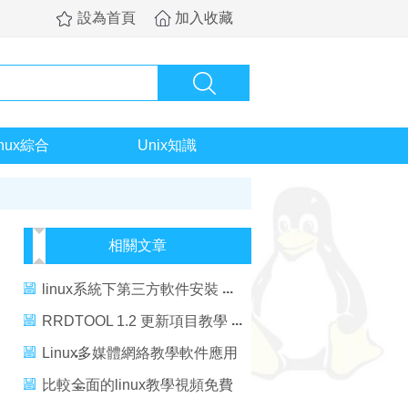
設為首頁
加入收藏
inux綜合
Unix知識
相關文章
linux系統下第三方軟件安裝
RRDTOOL 1.2 更新項目教學
Linux多媒體網絡教學軟件應用
推廣
比較全面的linux教學視頻免費