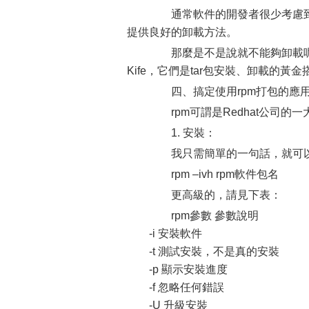
通常軟件的開發者很少考慮到如
提供良好的卸載方法。
那麼是不是說就不能夠卸載呢！其
Kife，它們是tar包安裝、卸載
四、搞定使用rpm打包的應
rpm可謂是Redhat公司的一
1. 安裝：
我只需簡單的一句話，就可
rpm –ivh rpm軟件包名
更高級的，請見下表：
rpm參數 參數說明
-i 安裝軟件
-t 測試安裝，不是真的安裝
-p 顯示安裝進度
-f 忽略任何錯誤
-U 升級安裝