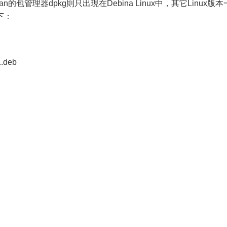
n的包管理器dpkg則只出現在Debina Linux中，其它Linux版本
下：
1.deb