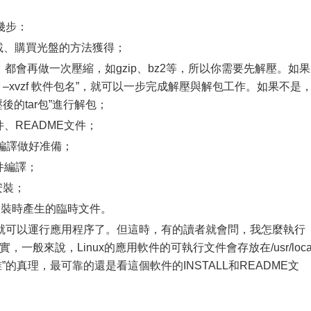
幾步：
載、購買光盤的方法獲得；
都會再做一次壓縮，如gzip、bz2等，所以你需要先解壓。如果
r –xvzf 軟件包名”，就可以一步完成解壓與解包工作。如果不是
解壓後的tar包”進行解包；
件、README文件；
令為編譯做好准備；
件編譯；
成安裝；
刪除安裝時產生的臨時文件。
可以運行應用程序了。但這時，有的讀者就會問，我怎麼執行
，一般來說，Linux的應用軟件的可執行文件會存放在/usr/local
”的真理，最可靠的還是看這個軟件的INSTALL和README文