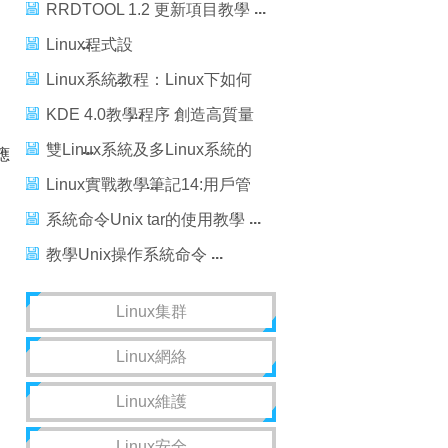
下載
RRDTOOL 1.2 更新項目教學
Linux程式設
計-11.ShellScript(bash)--(2)教
Linux系統教程：Linux下如何
學例
安裝軟件
KDE 4.0教學程序 創造高質量
的教學軟件
雙Linux系統及多Linux系統的
應
安裝
Linux實戰教學筆記14:用戶管
理初級（下）
系統命令Unix tar的使用教學
教學Unix操作系統命令
Linux集群
Linux網絡
Linux維護
Linux安全