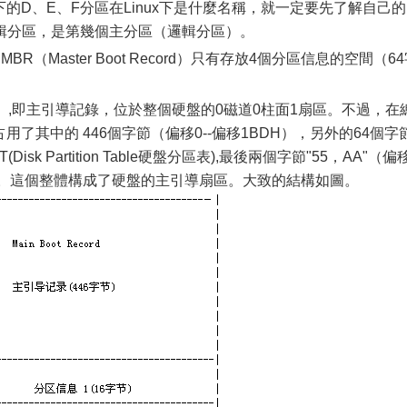
的D、E、F分區在Linux下是什麼名稱，就一定要先了解自己的
輯分區，是第幾個主分區（邏輯分區）。
Master Boot Record）只有存放4個分區信息的空間（64
ecord）,即主引導記錄，位於整個硬盤的0磁道0柱面1扇區。不過，在
用了其中的 446個字節（偏移0--偏移1BDH），另外的64個字
isk Partition Table硬盤分區表),最後兩個字節"55，AA"（偏
標志。這個整體構成了硬盤的主引導扇區。大致的結構如圖。