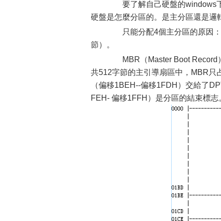
要了解自己硬盤的windows下
硬盤是怎麼分區的。是主分區還是邏
只能分配4個主分區的原因：MBR（
節）。
MBR（Master Boot R
共512字節的主引導扇區中，MBR只占
（偏移1BEH--偏移1FDH）交給了DPT(D
FEH- 偏移1FFH）是分區的結束