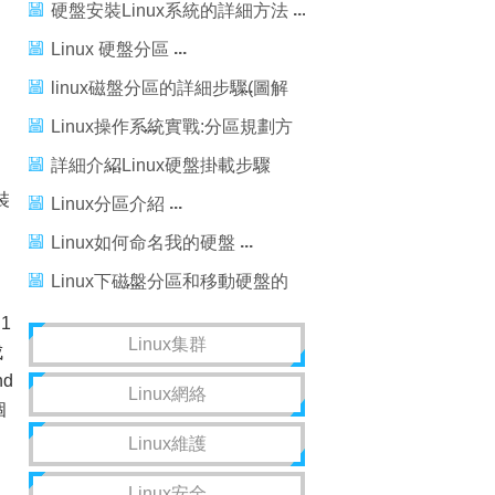
Linux 10安裝
硬盤安裝Linux系統的詳細方法
Linux 硬盤分區
linux磁盤分區的詳細步驟(圖解
linux分區命令使用方法)
Linux操作系統實戰:分區規劃方
法詳細介紹
詳細介紹Linux硬盤掛載步驟
。
裝
（一）
Linux分區介紹
Linux如何命名我的硬盤
Linux下磁盤分區和移動硬盤的
掛載方法
1
Linux集群
成
d
Linux網絡
個
Linux維護
Linux安全