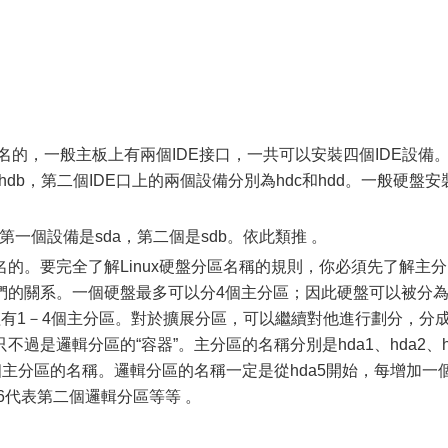
d命名的，一般主板上有兩個IDE接口，一共可以安裝四個IDE設備
hdb，第二個IDE口上的兩個設備分別為hdc和hdd。一般硬盤安
第一個設備是sda，第二個是sdb。依此類推 。
。要完全了解Linux硬盤分區名稱的規則，你必須先了解主分
們的關系。一個硬盤最多可以分4個主分區；因此硬盤可以被分為
僅有1－4個主分區。對於擴展分區，可以繼續對他進行劃分，分
過是邏輯分區的“容器”。主分區的名稱分別是hda1、hda2、h
一個主分區的名稱。邏輯分區的名稱一定是從hda5開始，每增加一
6代表第二個邏輯分區等等 。