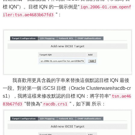
標 IQN”）。目標 IQN 的一個示例是“
iqn.2006-01.com.openf
”：
iler:tsn.ae4683b67fd3
我喜歡用更具含義的字串來替換這個默認目標 IQN 最後
一段。對於第一個 iSCSI 目標（Oracle Clusterware/racdb-cr
s1），我將這樣來修改默認的目標 IQN：將字符串“
tsn.ae46
”替換為“
”，如下圖 所示：
83b67fd3
racdb.crs1