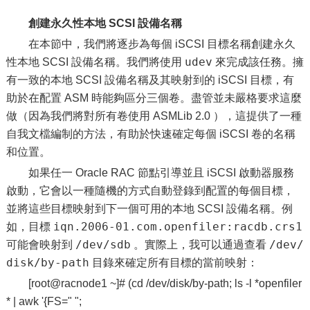
創建永久性本地 SCSI 設備名稱
在本節中，我們將逐步為每個 iSCSI 目標名稱創建永久
udev
性本地 SCSI 設備名稱。我們將使用
來完成該任務。擁
有一致的本地 SCSI 設備名稱及其映射到的 iSCSI 目標，有
助於在配置 ASM 時能夠區分三個卷。盡管並未嚴格要求這麼
做（因為我們將對所有卷使用 ASMLib 2.0 ），這提供了一種
自我文檔編制的方法，有助於快速確定每個 iSCSI 卷的名稱
和位置。
如果任一 Oracle RAC 節點引導並且 iSCSI 啟動器服務
啟動，它會以一種隨機的方式自動登錄到配置的每個目標，
並將這些目標映射到下一個可用的本地 SCSI 設備名稱。例
iqn.2006-01.com.openfiler:racdb.crs1
如，目標
/dev/sdb
/dev/
可能會映射到
。實際上，我可以通過查看
disk/by-path
目錄來確定所有目標的當前映射：
[root@racnode1 ~]# (cd /dev/disk/by-path; ls -l *openfiler
* | awk '{FS=" ";