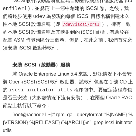
op
iSCSI 軟件啟動器將配置為自動登錄網絡存儲服務器 (
enfiler1
)，並
發現
上一節中創建的 iSCSI 卷。之後，我
udev
們將逐步使用
為發現的每個 iSCSI 目標名稱創建永久
性本地 SCSI 設備名稱（即
）。擁有一致
/dev/iscsi/crs1
的本地 SCSI 設備名稱及其映射到的 iSCSI 目標，有助於在
配置 ASM 時能夠區分三個卷。但是，在此之前，我們首先必
須安裝 iSCSI 啟動器軟件。
安裝 iSCSI（啟動器）服務
就 Oracle Enterprise Linux 5.4 來說，默認情況下不會安
裝 Open-iSCSI iSCSI 軟件啟動器。該軟件包含在 1 號 CD 上
iscsi-initiator-utils
的
程序包中。要確定該程序包
是否已安裝（大多數情況下沒有安裝），在兩個 Oracle RAC
節點上執行以下命令：
[root@racnode1 ~]# rpm -qa --queryformat "%{NAME}-%
{VERSION}-%{RELEASE} (%{ARCH})\n"| grep iscsi-initiator-
utils