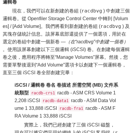
邏輯卷
racdbvg
現在，我們可以在新創建的卷組 (
) 中創建三個
邏輯卷。從 Openfiler Storage Control Center 中轉到 [Volum
racdbvg
es] / [Add Volume]。我們將看到新創建的卷組 (
) 及
其塊存儲統計信息。該屏幕底部還提供了一個選項，用於在
選定的卷組中創建一個新卷 —
（在“racdbvg”中創建一個卷）
。使用該屏幕創建以下三個邏輯 (iSCSI) 卷。在創建每個邏輯
卷之後，應用程序將轉至“Manage Volumes”屏幕。然後，您
需要單擊後退到“Add Volume”選項卡以創建下一個邏輯卷，
直至三個 iSCSI 卷全部創建完畢：
iSCSI / 邏輯卷
卷名
卷描述
所需空間 (MB)
文件系
統類型
racdb - ASM CRS Volume 1
racdb-crs1
2,208 iSCSI
racdb - ASM Data Vol
racdb-data1
ume 1 33,888 iSCSI
racdb - ASM F
racdb-fra1
RA Volume 1 33,888 iSCSI
實際上，我們已經創建了三個 iSCSI 磁盤，
r
現在可以將它們呈現給網絡上的 iSCSI 客戶端（