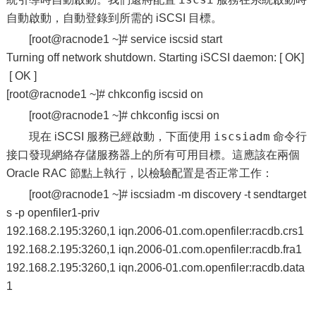
自動啟動，自動登錄到所需的 iSCSI 目標。
[root@racnode1 ~]# service iscsid start
Turning off network shutdown. Starting iSCSI daemon: [ OK]
[ OK ]
[root@racnode1 ~]# chkconfig iscsid on
[root@racnode1 ~]# chkconfig iscsi on
iscsiadm
現在 iSCSI 服務已經啟動，下面使用
命令行
接口發現網絡存儲服務器上的所有可用目標。這應該在兩個
Oracle RAC 節點上執行，以檢驗配置是否正常工作：
[root@racnode1 ~]# iscsiadm -m discovery -t sendtarget
s -p openfiler1-priv
192.168.2.195:3260,1 iqn.2006-01.com.openfiler:racdb.crs1
192.168.2.195:3260,1 iqn.2006-01.com.openfiler:racdb.fra1
192.168.2.195:3260,1 iqn.2006-01.com.openfiler:racdb.data
1