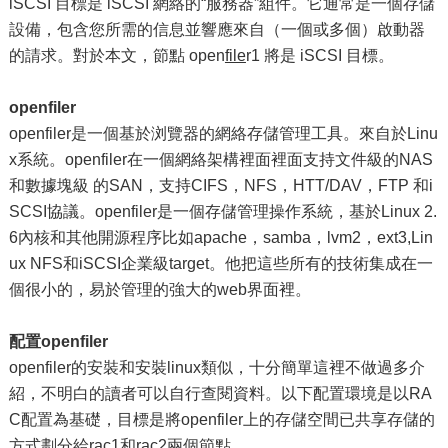
iSCSI 目標是 iSCSI 網絡的“服務器”組件。它通常是一個存儲
設備，包含您所需的信息並響應來自（一個或多個）啟動器
的請求。對於本文，節點 open
file
r1 將是 iSCSI 目標。
openfiler
openfiler是一個基於浏覽器的網絡存儲管理工具。來自於Linu
x系統。openfiler在一個網絡架構裡面裡面支持文件級的NAS
和數據塊級 的SAN，支持CIFS，NFS，HTT/DAV，FTP 和i
SCSI協議。openfiler是一個存儲管理操作系統，基於Linux 2.
6內核和其他開源程序比如apache，samba，lvm2，ext3,Lin
ux NFS和iSCSI企業級target。他把這些所有的技術集成在一
個很小的，易於管理的強大的web界面裡。
配置openfiler
openfiler的安裝和安裝linux類似，十分簡單這裡不做過多介
紹，不明白的讀者可以自行查閱資料。以下配置環境是以RA
C配置為基礎，目標是將openfiler上的存儲空間已共享存儲的
方式劃分給rac1和rac2兩個節點。