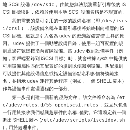
/dev/sdc
地 SCSI 設備
。由於您無法預測重新引導後的 iS
CSI 目標映射，依賴於使用本地 SCSI 設備名稱是不現實的。
/dev/iscs
我們需要的是可引用的一致的設備名稱（即
i/crs1
），該設備名稱在重新引導後將始終指向相應的 iS
udev
CSI 目標。這就是引入名為
的
動態設備管理
工具的原
udev
因。
提供了一個動態設備目錄，使用一組可配置的規
udev
則通過符號鏈接指向實際設備。當
收到設備事件（例
如，客戶端登錄到 iSCSI 目標）時，就會根據
sysfs
中提供的
可用設備屬性匹配其配置好的規則以便識別設備。匹配規則
可以提供其他設備信息或指定設備節點名和多個符號鏈接
udev
名，並指示
運行其他程序（例如，一個 SHELL 腳本）
作為設備事件處理過程的一部分。
/et
第一步是創建一個新的
規則文件
。該文件將命名為
c/udev/rules.d/55-openiscsi.rules
，並且只包含
一行用於接收我們感興趣事件的名稱=值對。它還將定義一個
/etc/udev/scripts/iscsidev.sh
調出 SHELL 腳本 (
)，用於處理事件。