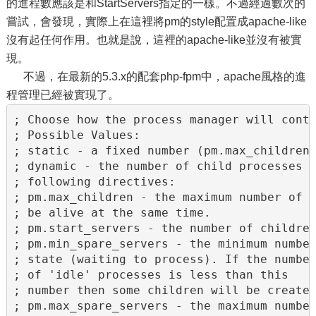
的進程數應該是和StartServers指定的一樣。不過經過數次的
嘗試，會發現，實際上在這裡將pm的style配置成apache-like
沒有起任何作用。也就是說，這裡的apache-like並沒有被實
現。
不過，在最新的5.3.x的配套php-fpm中，apache風格的進
程管理已經被實現了。
; Choose how the process manager will contr
; Possible Values:

; static - a fixed number (pm.max_children)
; dynamic - the number of child processes a
; following directives:

; pm.max_children - the maximum number of c
; be alive at the same time.

; pm.start_servers - the number of children
; pm.min_spare_servers - the minimum number
; state (waiting to process). If the number
; of 'idle' processes is less than this

; number then some children will be created
; pm.max_spare_servers - the maximum number