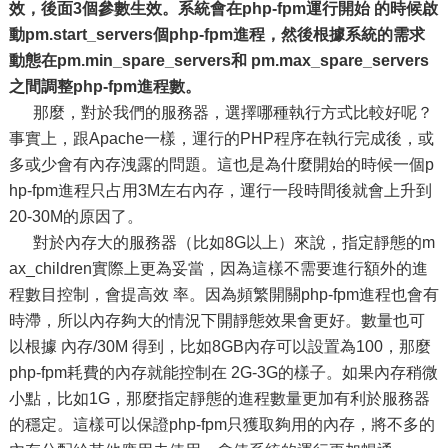
效，後面3個參數生效。系統會在php-fpm運行開始 的時候啟
動pm.start_servers個php-fpm進程，然後根據系統的需求
動態在pm.min_spare_servers和 pm.max_spare_servers
之間調整php-fpm進程數。
那麼，對於我們的服務器，選擇哪種執行方式比較好呢？
事實上，跟Apache一樣，運行的PHP程序在執行完成後，或
多或少會有內存洩露的問題。這也是為什麼開始的時候一個p
hp-fpm進程只占用3M左右內存，運行一段時間後就會上升到
20-30M的原因了。
對於內存大的服務器（比如8G以上）來說，指定靜態的m
ax_children實際上更為妥當，因為這樣不需要進行額外的進
程數目控制，會提高效 率。因為頻繁開關php-fpm進程也會有
時滯，所以內存夠大的情況下開靜態效果會更好。數量也可
以根據 內存/30M 得到，比如8GB內存可以設置為100，那麼
php-fpm耗費的內存就能控制在 2G-3G的樣子。如果內存稍微
小點，比如1G，那麼指定靜態的進程數量更加有利於服務器
的穩定。這樣可以保證php-fpm只獲取夠用的內存，將不多的