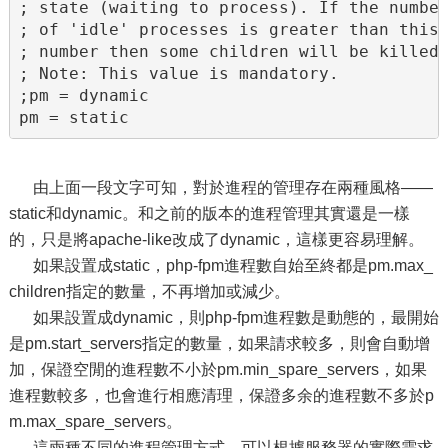
; state (waiting to process). If the number
; of 'idle' processes is greater than this

; number then some children will be killed.
; Note: This value is mandatory.

;pm = dynamic

pm = static
由上面一段文字可知，對於進程的管理存在兩種風格——
static和dynamic。和之前的版本的進程管理其實還是一樣
的，只是將apache-like改成了dynamic，這樣更容易理解。
如果設置成static，php-fpm進程數自始至終都是pm.max_
children指定的數量，不再增加或減少。
如果設置成dynamic，則php-fpm進程數是動態的，最開始
是pm.start_servers指定的數量，如果請求較多，則會自動增
加，保證空閒的進程數不小於pm.min_spare_servers，如果
進程數較多，也會進行相應清理，保證多余的進程數不多於p
m.max_spare_servers。
這兩種不同的進程管理方式，可以根據服務器的實際需求