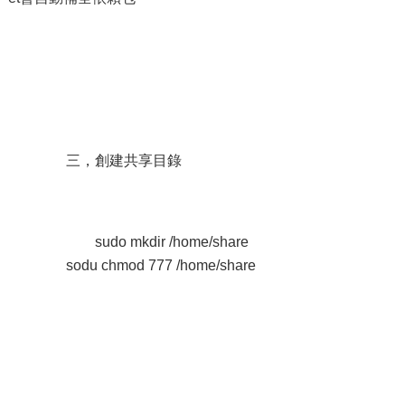
三，創建共享目錄
sudo mkdir /home/share
sodu chmod 777 /home/share