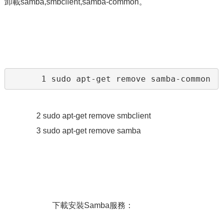
卸載samba,smbclient,samba-common。
　　　　1 sudo apt-get remove samba-common
2 sudo apt-get remove smbclient
3 sudo apt-get remove samba
下載安裝Samba服務：