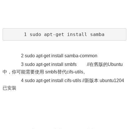
　　　　1 sudo apt-get install samba
2 sudo apt-get install samba-common
3 sudo apt-get install smbfs //在舊版的Ubuntu
中，你可能需要使用 smbfs替代cifs-utils。
4 sudo apt-get install cifs-utils //新版本 ubuntu1204
已安裝