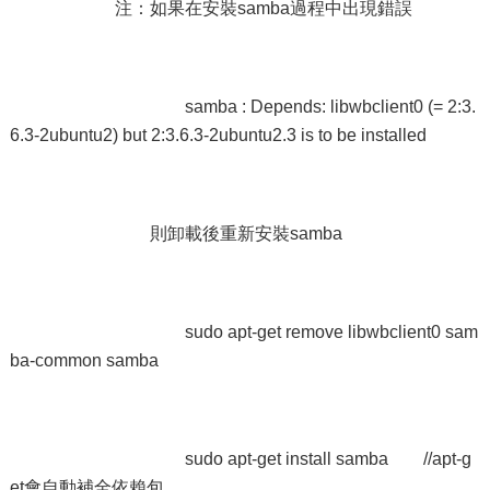
注：如果在安裝samba過程中出現錯誤
samba : Depends: libwbclient0 (= 2:3.
6.3-2ubuntu2) but 2:3.6.3-2ubuntu2.3 is to be installed
則卸載後重新安裝samba
sudo apt-get remove libwbclient0 sam
ba-common samba
sudo apt-get install samba //apt-g
et會自動補全依賴包