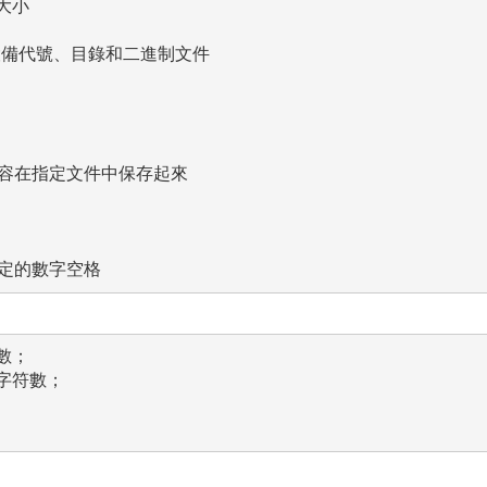
小

備代號、目錄和二進制文件

內容在指定文件中保存起來

規定的數字空格
；

字符數；
