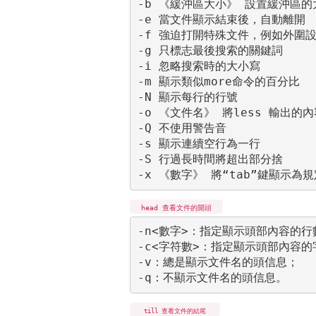
-b 《緩沖區大小》 設置緩沖區的大
-e 當文件顯示結束後，自動離開

-f 強迫打開特殊文件，例如外圍設
-g 只標志最後搜索的關鍵詞

-i 忽略搜索時的大小寫

-m 顯示類似more命令的百分比

-N 顯示每行的行號

-o 《文件名》 將less 輸出的
-Q 不使用警告音

-s 顯示連續空行為一行

-S 行過長時間將超出部分捨

-x 《數字》 將“tab”鍵顯示為
head 查看文件的開頭
-n<數字>：指定顯示頭部內容的行數
-c<字符數>：指定顯示頭部內容的
-v：總是顯示文件名的頭信息；

till 查看文件的結尾