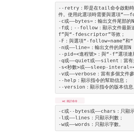
--retry：即是在tail命令
件。使用此選項時需要與選項“——fol
-c
或——bytes=
：輸出文件尾部的N
-f
或；--follow
：顯示文件最新追
f”與“-fdescriptor”等效；

-F：與選項“-follow=name”和
-n
或——line=
：輸出文件的尾部N（
--pid=<進程號>：與“-f”選
-q或——quiet或——silent
-s<秒數>或——sleep-inte
-v或——verbose：當有多個文
--help：顯示指令的幫助信息；

wc 統計命令
-c或--bytes或——chars：只顯示
-l或——lines：只顯示列數；
