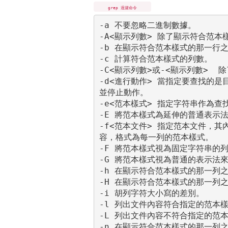
grep 過濾命令
-a 不要忽略二進制數據。

-A<顯示列數> 除了顯示符合范本
-b 在顯示符合范本樣式的那一行之
-c 計算符合范本樣式的列數。

-C<顯示列數>或-<顯示列數> 
-d<進行動作> 當指定要查找的是
並停止動作。

-e<范本樣式> 指定字符串作為查
-E 將范本樣式為延伸的普通表示
-f<范本文件> 指定范本文件，其
容，格式為每一列的范本樣式。

-F 將范本樣式視為固定字符串的列
-G 將范本樣式視為普通的表示法來
-h 在顯示符合范本樣式的那一列
-H 在顯示符合范本樣式的那一列之
-i 胡列字符大小寫的差別。

-l 列出文件內容符合指定的范本樣
-L 列出文件內容不符合指定的范本
-n 在顯示符合范本樣式的那一列之