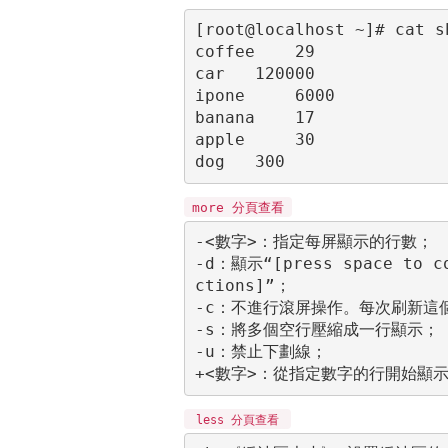
[root@localhost ~]# cat sh
coffee    29

car   120000

ipone     6000

banana    17

apple     30

dog   300
more 分頁查看
-<數字>：指定每屏顯示的行數；

-d：顯示“[press space to co
ctions]”；

-c：不進行滾屏操作。每次刷新這個
-s：將多個空行壓縮成一行顯示；

-u：禁止下劃線；

less 分頁查看