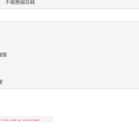
  不能壓縮目錄
限

壓
、字符串查找，以及刪除、復制、粘貼文件內容等相關操作