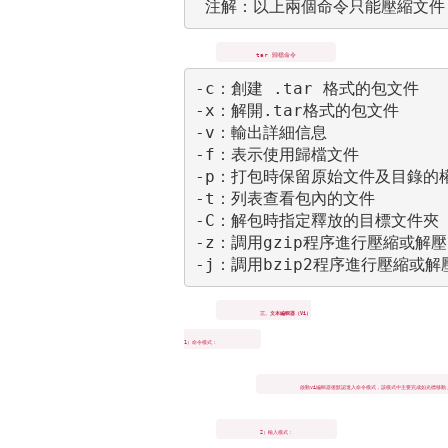
 注解：以上兩個命令只能壓縮文件
tar 歸檔命令
-c：創建 .tar 格式的包文件

-x：解開.tar格式的包文件

-v：輸出詳細信息

-f：表示使用歸檔文件

-p：打包時保留原始文件及目錄的權
-t：列表查看包內的文件

-C：解包時指定釋放的目標文件夾

-z：調用gzip程序進行壓縮或解壓

-j：調用bzip2程序進行壓縮或解
三、文本編輯器（Vi）
1）命令模式：
啟動vi編輯器後默認進入命令模式，該模式中主要完成如光標移動
2）輸入模式：