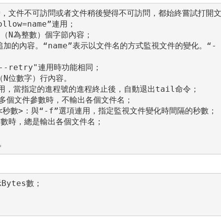
啟動時，文件不可訪問或者文件稍後變得不可訪問，都始終嘗試打開
low=name”連用；

（N為整數）個字節內容；

加的內容。“name”表示以文件名的方式監視文件的變化。“-
“--retry"連用時功能相同；

N位數字）行內容。

項連用，當指定的進程號的進程終止後，自動退出tail命令；

：當有多個文件參數時，不輸出各個文件名；

ral=<秒數>：與“-f”選項連用，指定監視文件變化時間隔的秒數；

件參數時，總是輸出各個文件名；

Bytes數；
