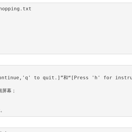
opping.txt 

ntinue,'q' to quit.]”和“[Press 'h' for instr
屏幕；
