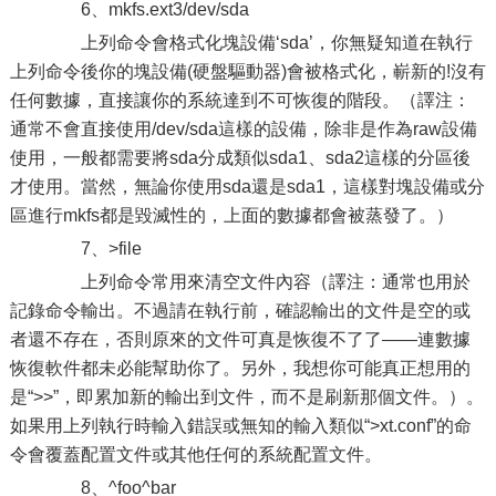
6、mkfs.ext3/dev/sda
上列命令會格式化塊設備‘sda’，你無疑知道在執行
上列命令後你的塊設備(硬盤驅動器)會被格式化，嶄新的!沒有
任何數據，直接讓你的系統達到不可恢復的階段。（譯注：
通常不會直接使用/dev/sda這樣的設備，除非是作為raw設備
使用，一般都需要將sda分成類似sda1、sda2這樣的分區後
才使用。當然，無論你使用sda還是sda1，這樣對塊設備或分
區進行mkfs都是毀滅性的，上面的數據都會被蒸發了。）
7、>file
上列命令常用來清空文件內容（譯注：通常也用於
記錄命令輸出。不過請在執行前，確認輸出的文件是空的或
者還不存在，否則原來的文件可真是恢復不了了——連數據
恢復軟件都未必能幫助你了。另外，我想你可能真正想用的
是“>>”，即累加新的輸出到文件，而不是刷新那個文件。）。
如果用上列執行時輸入錯誤或無知的輸入類似“>xt.conf”的命
令會覆蓋配置文件或其他任何的系統配置文件。
8、^foo^bar