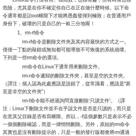
危險，尤其是在你不確定你自己在正在做什麼時候。以下命
令通常都是詒oot權限下才能將愚蠢發揮到極致；在普通用戶
身份下，破壞的只是自己的一畝三分地喔！
1、rm-rf命令
rm-rf命令是刪除文件夾及其內容最快的方式之一。
僅僅一丁點的敲錯或無知都可能導致不可恢復的系統崩壞。
下列是一些rm命令的選項。
rm命令在Linux下通常用來刪除文件。
rm-r命令遞歸的刪除文件夾，甚至是空的文件夾。
（譯注：個人認為此處應該是說錯了，從常識看，應該是“甚
至是非空的文件夾”）
rm-f命令能不經過詢問直接刪除‘只讀文件’。（譯
注：Linux下刪除文件並不在乎該文件是否是只讀的，而只是
在意其父目錄是否有寫權限。所以，-f這個參數只是表示不必
一個個刪除確認，而是一律悄悄刪除。另外，原始的rm命令
其實也是沒有刪除提示的，只是一般的發行版都會將rm通過