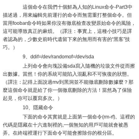
這個命令在我們十個鮮為人知的Linux命令-Part3中
描述過，用來編輯先前運行的命令而無需重打整個命令。但
當用foobar命令時如果你沒有徹底檢查改變原始命令的風險，
這可能導致真正的麻煩。（譯注：事實上，這種小技巧是譯
者認為的，少數史前時代遺留下來的無用而有害的“黑客”技
巧。）
9、ddif=/dev/randomof=/dev/sda
上列命令會向塊設備sda寫入隨機的垃圾文件從而擦
出數據。當然！你的系統可能陷入混亂和不可恢復的狀態。
（譯注：記得上面說過mv到黑洞並不能徹底刪除數據麼？那
麼這個命令就是給了你一個徹底刪除的方法！當然為了保險
起見，你可以覆寫多次。）
10、隱藏命令
下面的命令其實就是上面第一個命令(rm-rf)。這裡的
代碼是隱藏在十六進制裡的,一個無知的用戶可能就會被愚
弄。在終端裡運行下面命令可能會擦除你的根分區。