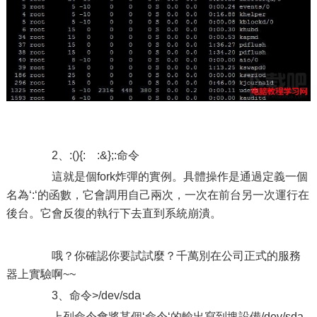
2、:(){: :&};:命令
這就是個fork炸彈的實例。具體操作是通過定義一個
名為‘:‘的函數，它會調用自己兩次，一次在前台另一次運行在
後台。它會反復的執行下去直到系統崩潰。
哦？你確認你要試試麼？千萬別在公司正式的服務
器上實驗啊~~
3、命令>/dev/sda
上列命令會將某個‘命令‘的輸出寫到塊設備/dev/sda