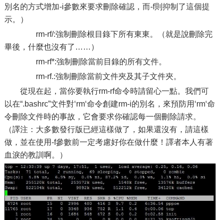
別名的方式增加-i參數來要求刪除確認，而-f則抑制了這個提
示。）
rm-rf/:強制刪除根目錄下所有東東。（就是說刪除完
畢後，什麼也沒有了……）
rm-rf*:強制刪除當前目錄的所有文件。
rm-rf.:強制刪除當前文件夾及其子文件夾。
從現在起，當你要執行rm-rf命令時請留心一點。我們可
以在“.bashrc”文件對‘rm‘命令創建rm-i的別名，來預防用‘rm‘命
令刪除文件時的事故，它會要求你確認每一個刪除請求。
（譯注：大多數發行版已經這樣做了，如果還沒有，請這樣
做，並在使用-f參數前一定考慮好你在做什麼！譯者本人有著
血淚的教訓啊。）