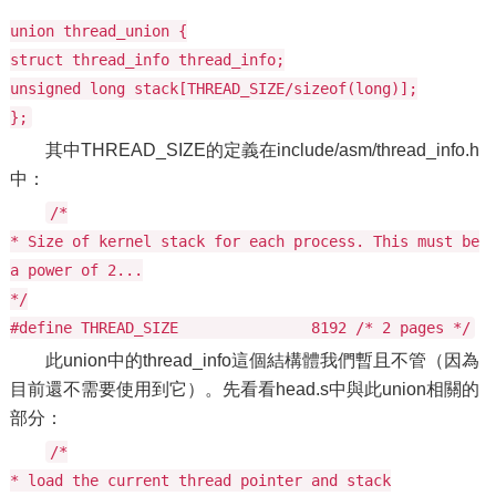
union thread_union {
struct thread_info thread_info;
unsigned long stack[THREAD_SIZE/sizeof(long)];
};
其中THREAD_SIZE的定義在include/asm/thread_info.h
中：
/*
* Size of kernel stack for each process. This must be
a power of 2...
*/
#define THREAD_SIZE 8192 /* 2 pages */
此union中的thread_info這個結構體我們暫且不管（因為
目前還不需要使用到它）。先看看head.s中與此union相關的
部分：
/*
* load the current thread pointer and stack