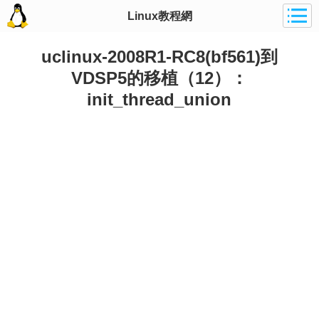
Linux教程網
uclinux-2008R1-RC8(bf561)到
VDSP5的移植（12）：
init_thread_union