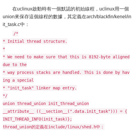
在uclinux啟動時有一個默認的初始線程，uclinux用一個
union來保存這個線程的數據，其定義在arch/blackfin/kenel/in
it_task.c中：
/*
* Initial thread structure.
*
* We need to make sure that this is 8192-byte aligned
due to the
* way process stacks are handled. This is done by hav
ing a special
* "init_task" linker map entry.
*/
union thread_union init_thread_union
__attribute__ ((__section__(".data.init_task"))) = {
INIT_THREAD_INFO(init_task)};
thread_union的定義在include/linux/shed.h中：