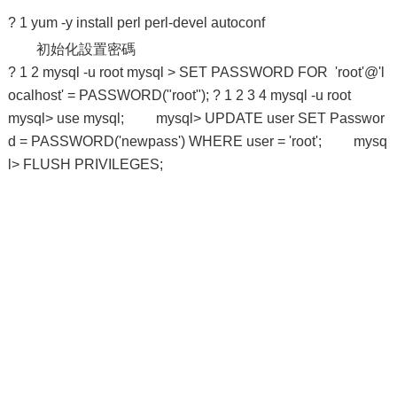
? 1 yum -y install perl perl-devel autoconf
初始化設置密碼
? 1 2 mysql -u root mysql > SET PASSWORD FOR 'root'@'l
ocalhost' = PASSWORD("root"); ? 1 2 3 4 mysql -u root
mysql> use mysql; mysql> UPDATE user SET Passwor
d = PASSWORD('newpass') WHERE user = 'root'; mysq
l> FLUSH PRIVILEGES;