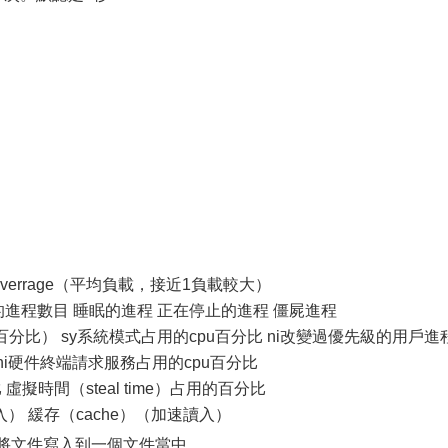
averrage（平均負載，接近1負載較大）
行的進程數目 睡眠的進程 正在停止的進程 僵屍進程
百分比） sy系統模式占用的cpu百分比 ni改變過優先級的用戶進
 hi硬件終端請求服務占用的cpu百分比
虛擬時間（steal time）占用的百分比
寫入） 緩存（cache）（加速讀入）
log 批處理 將文件寫入到一個文件當中。