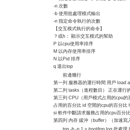
-n 次數
-b 使用批處理模式輸出
-n 指定命令執行的次數
【交互模式執行的命令】
？或h： 顯示交互模式的幫助
P 以cpu使用率排序
M 以內存使用率排序
N 以Pid 排序
q 退出top
前邊幾行
第一列 服務器的運行時間 用戶 load 
第二列 tasks（進程數目） 正在運
第三列 CPU（用戶模式占用的cpu的
占用的百分比 id 空閒的cpu的百分比
si 軟件中斷請求服務占用的cpu百分比 
第四列 內存 緩沖（buffer）（加速
top -b -n 1 > /root/top.