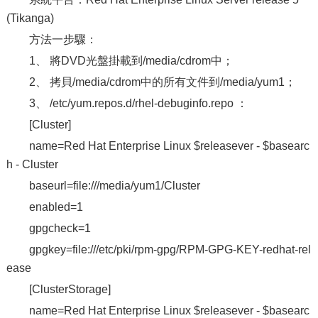
(Tikanga)
方法一步驟：
1、 將DVD光盤掛載到/media/cdrom中；
2、 拷貝/media/cdrom中的所有文件到/media/yum1；
3、 /etc/yum.repos.d/rhel-debuginfo.repo ：
[Cluster]
name=Red Hat Enterprise Linux $releasever - $basearc
h - Cluster
baseurl=file:///media/yum1/Cluster
enabled=1
gpgcheck=1
gpgkey=file:///etc/pki/rpm-gpg/RPM-GPG-KEY-redhat-rel
ease
[ClusterStorage]
name=Red Hat Enterprise Linux $releasever - $basearc