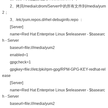
2、拷貝/media/cdrom/Server中的所有文件到/media/yum
2；
3、/etc/yum.repos.d/rhel-debuginfo.repo ：
[Server]
name=Red Hat Enterprise Linux $releasever - $basearc
h - Server
baseurl=file:///media/yum2
enabled=1
gpgcheck=1
gpgkey=file:///etc/pki/rpm-gpg/RPM-GPG-KEY-redhat-rel
ease
[Server]
name=Red Hat Enterprise Linux $releasever - $basearc
h - Server
baseurl=file:///media/yum2