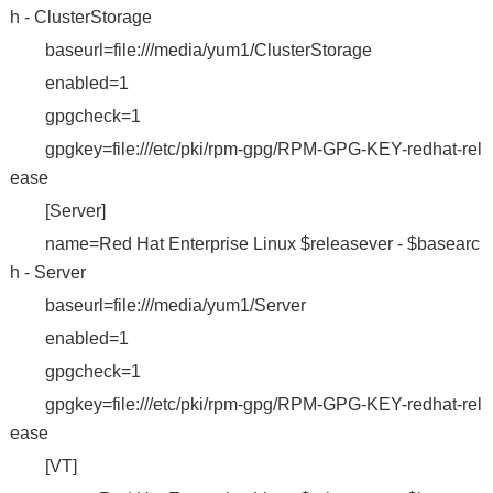
h - ClusterStorage
baseurl=file:///media/yum1/ClusterStorage
enabled=1
gpgcheck=1
gpgkey=file:///etc/pki/rpm-gpg/RPM-GPG-KEY-redhat-rel
ease
[Server]
name=Red Hat Enterprise Linux $releasever - $basearc
h - Server
baseurl=file:///media/yum1/Server
enabled=1
gpgcheck=1
gpgkey=file:///etc/pki/rpm-gpg/RPM-GPG-KEY-redhat-rel
ease
[VT]