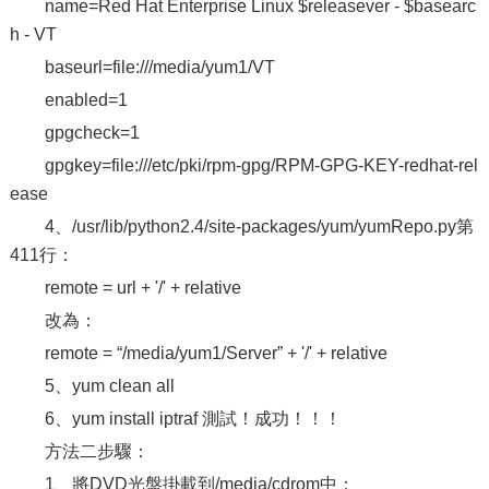
name=Red Hat Enterprise Linux $releasever - $basearc
h - VT
baseurl=file:///media/yum1/VT
enabled=1
gpgcheck=1
gpgkey=file:///etc/pki/rpm-gpg/RPM-GPG-KEY-redhat-rel
ease
4、/usr/lib/python2.4/site-packages/yum/yumRepo.py第
411行：
remote = url + '/' + relative
改為：
remote = “/media/yum1/Server” + '/' + relative
5、yum clean all
6、yum install iptraf 測試！成功！！！
方法二步驟：
1、將DVD光盤掛載到/media/cdrom中；