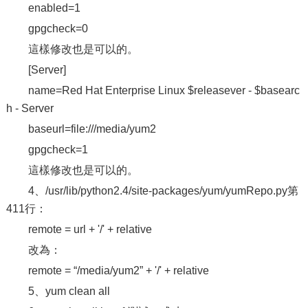
enabled=1
gpgcheck=0
這樣修改也是可以的。
[Server]
name=Red Hat Enterprise Linux $releasever - $basearc
h - Server
baseurl=file:///media/yum2
gpgcheck=1
這樣修改也是可以的。
4、/usr/lib/python2.4/site-packages/yum/yumRepo.py第
411行：
remote = url + '/' + relative
改為：
remote = “/media/yum2” + '/' + relative
5、yum clean all