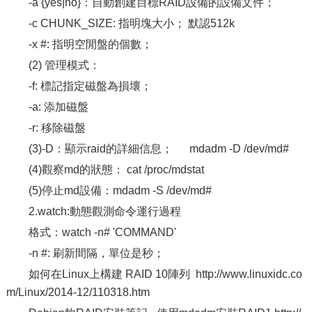
-a {yes|no}：自動創建目標RAID設備的設備文件；
-c CHUNK_SIZE: 指明塊大小； 默認512k
-x #: 指明空閒盤的個數；
(2) 管理模式：
-f: 標記指定磁盤為損壞；
-a: 添加磁盤
-r: 移除磁盤
(3)-D：顯示raid的詳細信息； mdadm -D /dev/md#
(4)觀察md的狀態： cat /proc/mdstat
(5)停止md設備：mdadm -S /dev/md#
2.watch:動態觀測命令運行過程
格式：watch -n# 'COMMAND'
-n #: 刷新間隔，單位是秒；
如何在Linux上構建 RAID 10陣列 http://www.linuxidc.co
m/Linux/2014-12/110318.htm