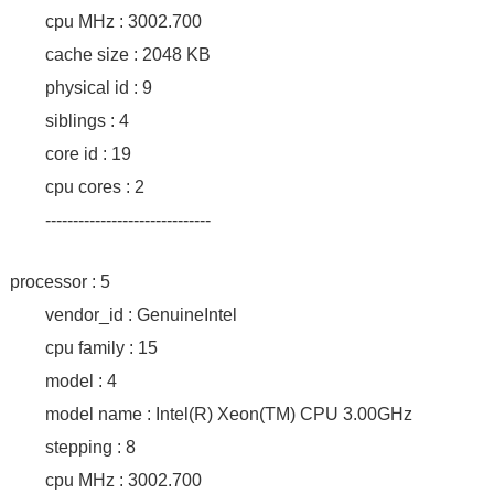
cpu MHz : 3002.700
cache size : 2048 KB
physical id : 9
siblings : 4
core id : 19
cpu cores : 2
------------------------------
processor : 5
vendor_id : GenuineIntel
cpu family : 15
model : 4
model name : Intel(R) Xeon(TM) CPU 3.00GHz
stepping : 8
cpu MHz : 3002.700