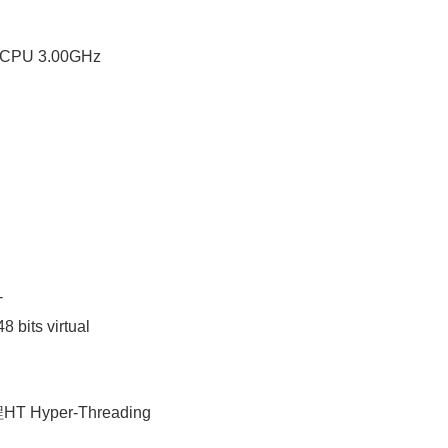
) CPU 3.00GHz
-
8 bits virtual
 Hyper-Threading