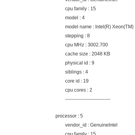
cpu family : 15
model : 4
model name : Intel(R) Xeon(TM
stepping : 8
cpu MHz : 3002.700
cache size : 2048 KB
physical id : 9
siblings : 4
core id : 19
cpu cores : 2
------------------------------
processor : 5
vendor_id : GenuineIntel
cpu family : 15