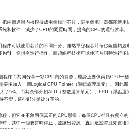
，把兩個邏輯內核模擬成兩個物理芯片，讓單個處理器都能使用
統和軟件，減少了CPU的閒置時間，提高的CPU的運行效率。
用程序可以使用芯片的不同部分。雖然單線程芯片每秒鐘能夠處
能夠對一條指令進行操作。而超線程技術可以使芯片同時進行多
個程序而共同分享一顆CPU內的資源，理論上要像兩顆CPU一
加入一個Logical CPU Pointer（邏輯處理單元）。因此
4增大了5%。而其余部分如ALU（整數運算單元）、FPU（浮點運
則保持不變，這些部分是被分享的。
程，但它並不象兩個真正的CPU那樣，每個CPU都具有獨立的
源時，其中一個要暫時停止，並讓出資源，直到這些資源閒置後