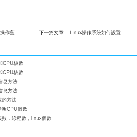
下操作藍
下一篇文章：
Linux操作系統如何設置
RED5為系統服務
和CPU核數
和CPU核數
U信息方法
U信息方法
數的方法
邏輯CPU個數
核數，線程數，linux個數