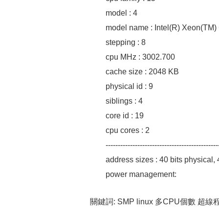
model : 4
model name : Intel(R) Xeon(TM
stepping : 8
cpu MHz : 3002.700
cache size : 2048 KB
physical id : 9
siblings : 4
core id : 19
cpu cores : 2
----------------------------------------------
address sizes : 40 bits physical, 4
power management:
關鍵詞: SMP linux 多CPU個數 超線程HT