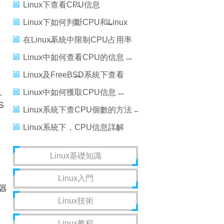
Linux下查看CPU信息
[/proc/cpuinfo]
Linux下如何判斷CPU和Linux
Kernel是32位還是64位
在Linux系統中限制CPU占用率
的教程
Linux中如何查看CPU的信息
Linux及FreeBSD系統下查看
、
CPU信息方法
Linux中如何獲取CPU信息
S
Linux系統下查CPU個數的方法
Linux系統下，CPU信息詳解
(cpuinfo，多核，多線程)
Linux基礎知識
Linux入門
器
Linux技術
Linux教程