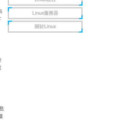
示
Linux服務器
下
關於Linux
於
緩
息
緩