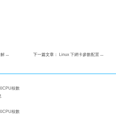
詳解
下一篇文章：
Linux 下網卡參數配置
和CPU核數
息
和CPU核數