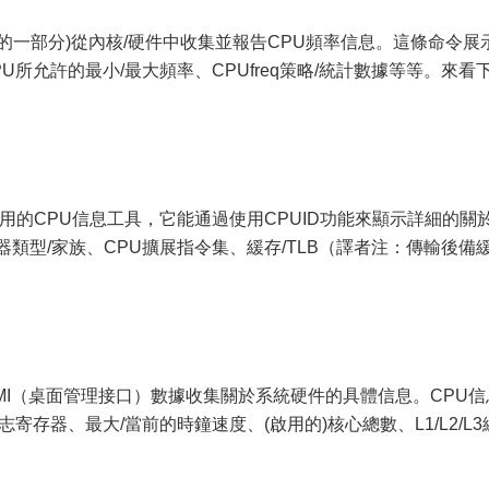
的一部分)從內核/硬件中收集並報告CPU頻率信息。這條命令展
U所允許的最小/最大頻率、CPUfreq策略/統計數據等等。來看
專用的CPU信息工具，它能通過使用CPUID功能來顯示詳細的關
類型/家族、CPU擴展指令集、緩存/TLB（譯者注：傳輸後備
S的DMI（桌面管理接口）數據收集關於系統硬件的具體信息。CPU信
寄存器、最大/當前的時鐘速度、(啟用的)核心總數、L1/L2/L3