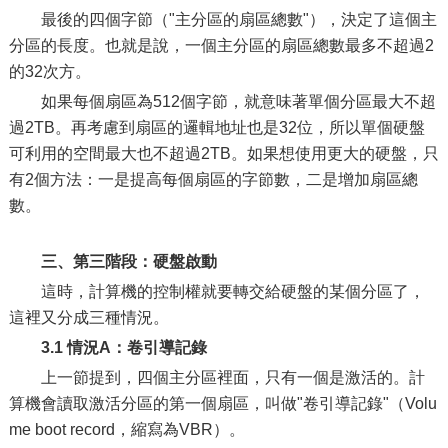
最後的四個字節（"主分區的扇區總數"），決定了這個主
分區的長度。也就是說，一個主分區的扇區總數最多不超過2
的32次方。
如果每個扇區為512個字節，就意味著單個分區最大不超
過2TB。再考慮到扇區的邏輯地址也是32位，所以單個硬盤
可利用的空間最大也不超過2TB。如果想使用更大的硬盤，只
有2個方法：一是提高每個扇區的字節數，二是增加扇區總
數。
三、第三階段：硬盤啟動
這時，計算機的控制權就要轉交給硬盤的某個分區了，
這裡又分成三種情況。
3.1 情況A：卷引導記錄
上一節提到，四個主分區裡面，只有一個是激活的。計
算機會讀取激活分區的第一個扇區，叫做"卷引導記錄"（Volu
me boot record，縮寫為VBR）。