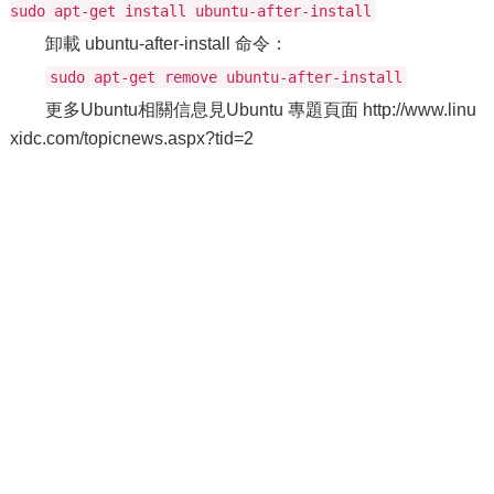
sudo apt-get install ubuntu-after-install
卸載 ubuntu-after-install 命令：
sudo apt-get remove ubuntu-after-install
更多Ubuntu相關信息見Ubuntu 專題頁面 http://www.linu
xidc.com/topicnews.aspx?tid=2