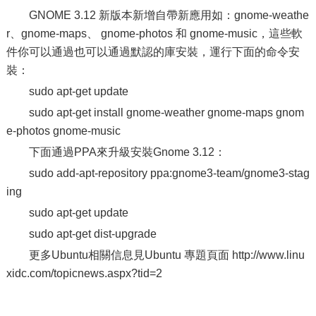
GNOME 3.12 新版本新增自帶新應用如：gnome-weathe
r、gnome-maps、 gnome-photos 和 gnome-music，這些軟
件你可以通過也可以通過默認的庫安裝，運行下面的命令安
裝：
sudo apt-get update
sudo apt-get install gnome-weather gnome-maps gnom
e-photos gnome-music
下面通過PPA來升級安裝Gnome 3.12：
sudo add-apt-repository ppa:gnome3-team/gnome3-stag
ing
sudo apt-get update
sudo apt-get dist-upgrade
更多Ubuntu相關信息見Ubuntu 專題頁面 http://www.linu
xidc.com/topicnews.aspx?tid=2