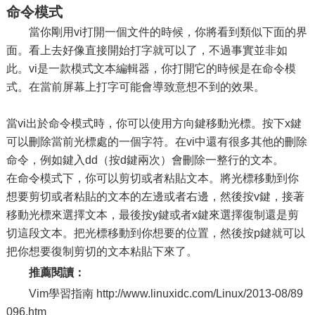
命令模式
當你剛用vi打開一個文件的時候，你將看到類似下面的界
面。看上去好像直接開始打字就可以了，不過事實並非如
此。vi是一款模式文本編輯器，你打開它的時候是在命令模
式。在當前屏幕上打字可能會導致意想不到的效果。
當vi出於命令模式時，你可以使用方向鍵移動光標。按下x鍵
可以刪除當前光標處的一個字符。在vi中還有很多其他的刪除
命令，例如鍵入dd（按d鍵兩次）會刪除一整行的文本。
在命令模式下，你可以剪切或者粘貼文本。將光標移動到你
想要剪切或者粘貼的文本的左邊或者右邊，然後按v鍵，接著
移動光標來選擇文本，最後按y鍵或者x鍵來選擇復制還是剪
切這段文本。把光標移動到你想要的位置，然後按p鍵就可以
把你想要復制剪切的文本粘貼下來了。
推薦閱讀：
Vim學習指南 http://www.linuxidc.com/Linux/2013-08/89
096.htm