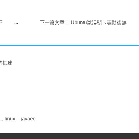
下
下一篇文章：
Ubuntu激活顯卡驅動後無
(txt)
法啟動(黑屏)的問題修復
境的搭建
inux__javaee