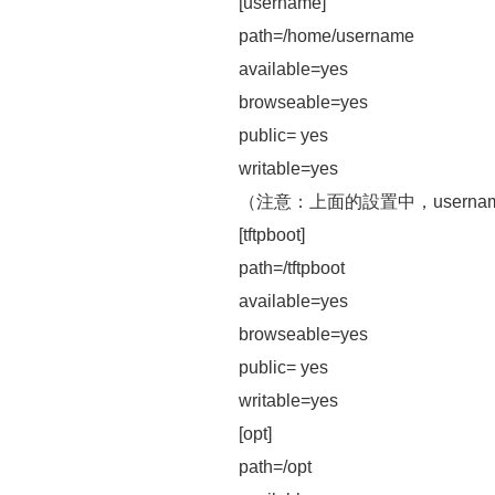
[username]
path=/home/username
available=yes
browseable=yes
public= yes
writable=yes
（注意：上面的設置中，usern
[tftpboot]
path=/tftpboot
available=yes
browseable=yes
public= yes
writable=yes
[opt]
path=/opt