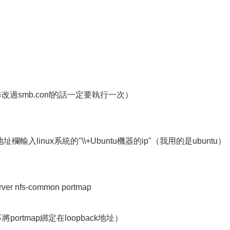
eload（修改過smb.conf的話一定要執行一次）
輸入linux系統的"\\+Ubuntu機器的ip"（我用的是ubuntu）
。
server nfs-common portmap
ortmap綁定在loopback地址）